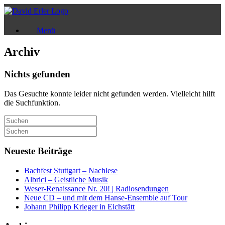
Zum
Inhalt
springen
Menü
Archiv
Nichts gefunden
Das Gesuchte konnte leider nicht gefunden werden. Vielleicht hilft
die Suchfunktion.
Suchen
nach:
Suchen
nach:
Neueste Beiträge
Bachfest Stuttgart – Nachlese
Albrici – Geistliche Musik
Weser-Renaissance Nr. 20! | Radiosendungen
Neue CD – und mit dem Hanse-Ensemble auf Tour
Johann Philipp Krieger in Eichstätt