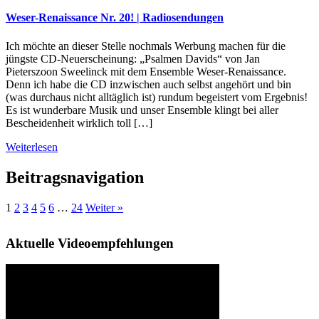
Weser-Renaissance Nr. 20! | Radiosendungen
Ich möchte an dieser Stelle nochmals Werbung machen für die
jüngste CD-Neuerscheinung: „Psalmen Davids“ von Jan
Pieterszoon Sweelinck mit dem Ensemble Weser-Renaissance.
Denn ich habe die CD inzwischen auch selbst angehört und bin
(was durchaus nicht alltäglich ist) rundum begeistert vom Ergebnis!
Es ist wunderbare Musik und unser Ensemble klingt bei aller
Bescheidenheit wirklich toll […]
Weiterlesen
Beitragsnavigation
1
2
3
4
5
6
…
24
Weiter »
Aktuelle Videoempfehlungen