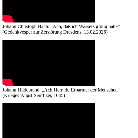
Johann Christoph Bach: „Ach, daß ich Wassers g’nug hätte“
(Gedenkvesper zur Zerstörung Dresdens, 13.02.2026)
Johann Hildebrand: „Ach Herr, du Erbarmer der Menschen“
(Krieges-Angst-Seufftzer, 1645)