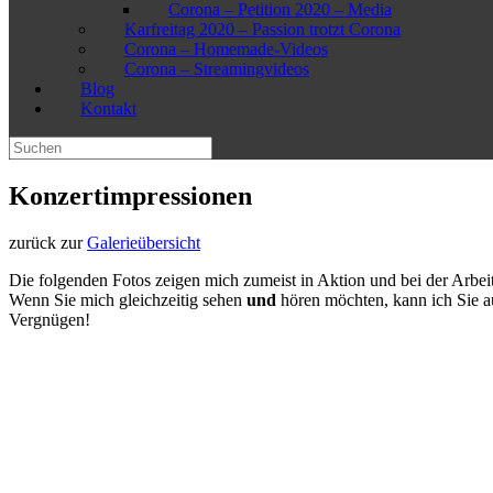
Corona – Petition 2020 – Media
Karfreitag 2020 – Passion trotzt Corona
Corona – Homemade-Videos
Corona – Streamingvideos
Blog
Kontakt
Suchen
nach:
Konzertimpressionen
zurück zur
Galerieübersicht
Die folgenden Fotos zeigen mich zumeist in Aktion und bei der Arbeit
Wenn Sie mich gleichzeitig sehen
und
hören möchten, kann ich Sie au
Vergnügen!