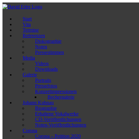
Zum
Inhalt
springen
Start
Vita
Termine
Referenzen
Diskographie
Noten
Pressestimmen
Media
Videos
Downloads
Galerie
Portraits
Pressefotos
Konzertimpressionen
Bechergalerie
Johann Kuhnau
Biographie
Erhaltene Vokalwerke
CD-Veröffentlichungen
Noten-Veröffentlichungen
Corona
Corona – Petition 2020