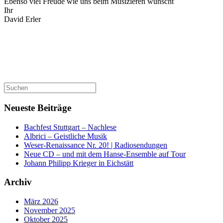
Ebenso viel Freude wie uns beim Musizieren wünscht
Ihr
David Erler
Suchen
nach:
Neueste Beiträge
Bachfest Stuttgart – Nachlese
Albrici – Geistliche Musik
Weser-Renaissance Nr. 20! | Radiosendungen
Neue CD – und mit dem Hanse-Ensemble auf Tour
Johann Philipp Krieger in Eichstätt
Archiv
März 2026
November 2025
Oktober 2025