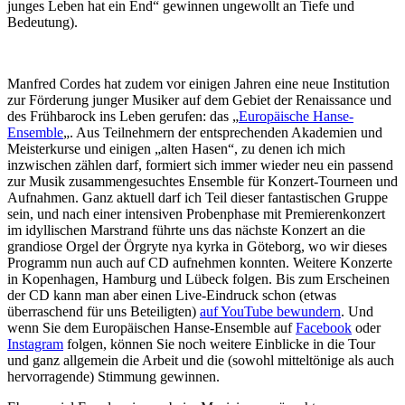
junges Leben hat ein End“ gewinnen ungewollt an Tiefe und
Bedeutung).
Manfred Cordes hat zudem vor einigen Jahren eine neue Institution
zur Förderung junger Musiker auf dem Gebiet der Renaissance und
des Frühbarock ins Leben gerufen: das „
Europäische Hanse-
Ensemble
„. Aus Teilnehmern der entsprechenden Akademien und
Meisterkurse und einigen „alten Hasen“, zu denen ich mich
inzwischen zählen darf, formiert sich immer wieder neu ein passend
zur Musik zusammengesuchtes Ensemble für Konzert-Tourneen und
Aufnahmen. Ganz aktuell darf ich Teil dieser fantastischen Gruppe
sein, und nach einer intensiven Probenphase mit Premierenkonzert
im idyllischen Marstrand führte uns das nächste Konzert an die
grandiose Orgel der Örgryte nya kyrka in Göteborg, wo wir dieses
Programm nun auch auf CD aufnehmen konnten. Weitere Konzerte
in Kopenhagen, Hamburg und Lübeck folgen. Bis zum Erscheinen
der CD kann man aber einen Live-Eindruck schon (etwas
überraschend für uns Beteiligten)
auf YouTube bewundern
. Und
wenn Sie dem Europäischen Hanse-Ensemble auf
Facebook
oder
Instagram
folgen, können Sie noch weitere Einblicke in die Tour
und ganz allgemein die Arbeit und die (sowohl mitteltönige als auch
hervorragende) Stimmung gewinnen.