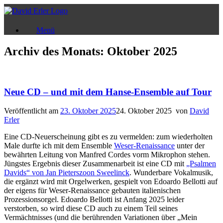
Zum
Inhalt
springen
Menü
Archiv des Monats:
Oktober 2025
Neue CD – und mit dem Hanse-Ensemble auf Tour
Veröffentlicht am
23. Oktober 2025
24. Oktober 2025
von
David
Erler
Eine CD-Neuerscheinung gibt es zu vermelden: zum wiederholten
Male durfte ich mit dem Ensemble
Weser-Renaissance
unter der
bewährten Leitung von Manfred Cordes vorm Mikrophon stehen.
Jüngstes Ergebnis dieser Zusammenarbeit ist eine CD mit
„Psalmen
Davids“ von Jan Pieterszoon Sweelinck
. Wunderbare Vokalmusik,
die ergänzt wird mit Orgelwerken, gespielt von Edoardo Bellotti auf
der eigens für Weser-Renaissance gebauten italienischen
Prozessionsorgel. Edoardo Bellotti ist Anfang 2025 leider
verstorben, so wird diese CD auch zu einem Teil seines
Vermächtnisses (und die berührenden Variationen über „Mein