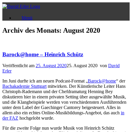
Zum
Inhalt
springen
Menü
Archiv des Monats:
August 2020
Barock@home – Heinrich Schütz
Veröffentlicht am
25. August 2020
25. August 2020
von
David
Erler
Im Juni durfte ich am neuen Podcast-Format „
Barock@home
“ der
Bachakademie Stuttgart
mitwirken. Der Künstlerische Leiter Hans
Christoph-Rademann und der Chefdramaturg Henning Bey
diskutieren hier in einem privaten Setting über ausgewählte Musik,
und die Klangbeispiele werden von verschiedensten Ausführenden
unter dem Label der Gaechinger Cantorey beigesteuert. Alles in
allem also ein echtes Online-Musikbildungs-Angebot, das auch
in
der FAZ
hochgelobt wurde.
Für die zweite Folge nun wurde Musik von Heinrich Schütz