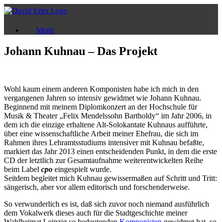
Zum
Inhalt
springen
Menü
Johann Kuhnau – Das Projekt
Wohl kaum einem anderen Komponisten habe ich mich in den
vergangenen Jahren so intensiv gewidmet wie Johann Kuhnau.
Beginnend mit meinem Diplomkonzert an der Hochschule für
Musik & Theater „Felix Mendelssohn Bartholdy“ im Jahr 2006, in
dem ich die einzige erhaltene Alt-Solokantate Kuhnaus aufführte,
über eine wissenschaftliche Arbeit meiner Ehefrau, die sich im
Rahmen ihres Lehramtsstudiums intensiver mit Kuhnau befaßte,
markiert das Jahr 2013 einen entscheidenden Punkt, in dem die erste
CD der letztlich zur Gesamtaufnahme weiterentwickelten Reihe
beim Label
cpo
eingespielt wurde.
Seitdem begleitet mich Kuhnau gewissermaßen auf Schritt und Tritt:
sängerisch, aber vor allem editorisch und forschenderweise.
So verwunderlich es ist, daß sich zuvor noch niemand ausführlich
dem Vokalwerk dieses auch für die Stadtgeschichte meiner
Wahlheimat Leipzig so bedeutenden
Komponisten
gewidmet hat, so