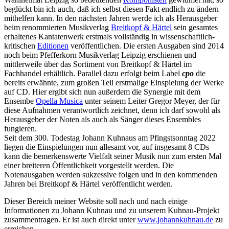
beglückt bin ich auch, daß ich selbst diesen Fakt endlich zu ändern
mithelfen kann. In den nächsten Jahren werde ich als Herausgeber
beim renommierten Musikverlag
Breitkopf & Härtel
sein gesamtes
erhaltenes Kantatenwerk erstmals vollständig in wissenschaftlich-
kritischen
Editionen
veröffentlichen. Die ersten Ausgaben sind 2014
noch beim Pfefferkorn Musikverlag Leipzig erschienen und
mittlerweile über das Sortiment von Breitkopf & Härtel im
Fachhandel erhältlich. Parallel dazu erfolgt beim Label
cpo
die
bereits erwähnte, zum großen Teil erstmalige Einspielung der Werke
auf CD. Hier ergibt sich nun außerdem die Synergie mit dem
Ensembe
Opella Musica
unter seinem Leiter Gregor Meyer, der für
diese Aufnahmen verantwortlich zeichnet, denn ich darf sowohl als
Herausgeber der Noten als auch als Sänger dieses Ensembles
fungieren.
Seit dem 300. Todestag Johann Kuhnaus am Pfingstsonntag 2022
liegen die Einspielungen nun allesamt vor, auf insgesamt 8 CDs
kann die bemerkenswerte Vielfalt seiner Musik nun zum ersten Mal
einer breiteren Öffentlichkeit vorgestellt werden. Die
Notenausgaben werden sukzessive folgen und in den kommenden
Jahren bei Breitkopf & Härtel veröffentlicht werden.
Dieser Bereich meiner Website soll nach und nach einige
Informationen zu Johann Kuhnau und zu unserem Kuhnau-Projekt
zusammentragen. Er ist auch direkt unter
www.johannkuhnau.de
zu
erreichen.