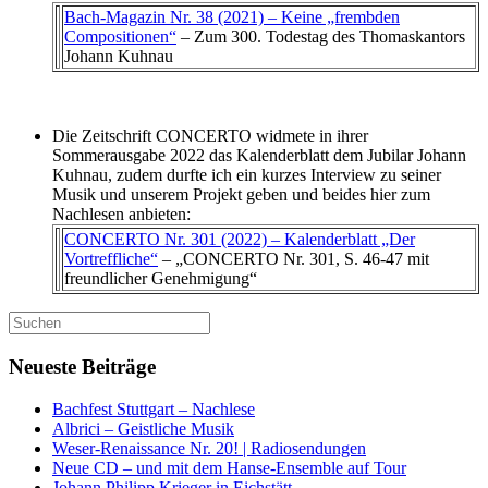
Bach-Magazin Nr. 38 (2021) – Keine „frembden
Compositionen“
– Zum 300. Todestag des Thomaskantors
Johann Kuhnau
Die Zeitschrift CONCERTO widmete in ihrer
Sommerausgabe 2022 das Kalenderblatt dem Jubilar Johann
Kuhnau, zudem durfte ich ein kurzes Interview zu seiner
Musik und unserem Projekt geben und beides hier zum
Nachlesen anbieten:
CONCERTO Nr. 301 (2022) – Kalenderblatt „Der
Vortreffliche“
– „CONCERTO Nr. 301, S. 46-47 mit
freundlicher Genehmigung“
Suchen
nach:
Neueste Beiträge
Bachfest Stuttgart – Nachlese
Albrici – Geistliche Musik
Weser-Renaissance Nr. 20! | Radiosendungen
Neue CD – und mit dem Hanse-Ensemble auf Tour
Johann Philipp Krieger in Eichstätt