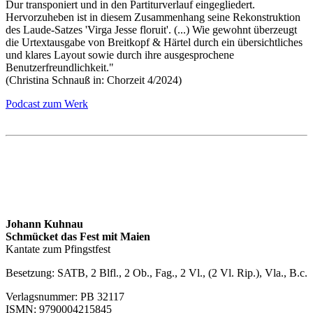
Dur transponiert und in den Partiturverlauf eingegliedert.
Hervorzuheben ist in diesem Zusammenhang seine Rekonstruktion
des Laude-Satzes 'Virga Jesse floruit'. (...) Wie gewohnt überzeugt
die Urtextausgabe von Breitkopf & Härtel durch ein übersichtliches
und klares Layout sowie durch ihre ausgesprochene
Benutzerfreundlichkeit."
(Christina Schnauß in: Chorzeit 4/2024)
Podcast zum Werk
Johann Kuhnau
Schmücket das Fest mit Maien
Kantate zum Pfingstfest
Besetzung:
SATB
, 2 Blfl., 2 Ob., Fag., 2 Vl., (2 Vl. Rip.), Vla., B.c.
Verlagsnummer:
PB 32117
ISMN
: 9790004215845