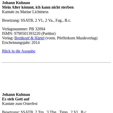
Johann Kuhnau
Mein Alter kömmt, ich kann nicht sterben
Kantate zu Mariae Lichtmess
Besetzung:
SSATB
, 2 Vl., 2 Va., Fag., B.c.
Verlagsnummer: PB 32094
ISMN
: 9790501393220 (Partitur)
Verlag:
Breitkopf & Härtel
(vorm. Pfefferkorn Musikverlag)
Erscheinungsjahr: 2014
Blick in die Ausgabe
Johann Kuhnau
Es steh Gott auf
Kantate zum Osterfest
Besetzung:
SSATB
, 2 Trp., 3 Tbn., Timp., 2 Vl., B.c.