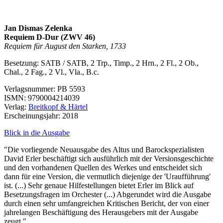
Jan Dismas Zelenka
Requiem D-Dur (ZWV 46)
Requiem für August den Starken, 1733
Besetzung:
SATB / SATB
, 2 Trp., Timp., 2 Hrn., 2 Fl., 2 Ob.,
Chal., 2 Fag., 2 Vl., Vla., B.c.
Verlagsnummer: PB 5593
ISMN
: 9790004214039
Verlag:
Breitkopf & Härtel
Erscheinungsjahr: 2018
Blick in die Ausgabe
"Die vorliegende Neuausgabe des Altus und Barockspezialisten
David Erler beschäftigt sich ausführlich mit der Versionsgeschichte
und den vorhandenen Quellen des Werkes und entscheidet sich
dann für eine Version, die vermutlich diejenige der 'Uraufführung'
ist. (...) Sehr genaue Hilfestellungen bietet Erler im Blick auf
Besetzungsfragen im Orchester (...) Abgerundet wird die Ausgabe
durch einen sehr umfangreichen Kritischen Bericht, der von einer
jahrelangen Beschäftigung des Herausgebers mit der Ausgabe
zeugt."