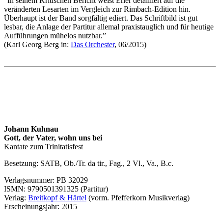
“In seinem Kritischen Bericht weist Erler detailliert auf die
veränderten Lesarten im Vergleich zur Rimbach-Edition hin.
Überhaupt ist der Band sorgfältig ediert. Das Schriftbild ist gut
lesbar, die Anlage der Partitur allemal praxistauglich und für heutige
Aufführungen mühelos nutzbar.”
(Karl Georg Berg in:
Das Orchester
, 06/2015)
Johann Kuhnau
Gott, der Vater, wohn uns bei
Kantate zum Trinitatisfest
Besetzung:
SATB
, Ob./Tr. da tir., Fag., 2 Vl., Va., B.c.
Verlagsnummer: PB 32029
ISMN
: 9790501391325 (Partitur)
Verlag:
Breitkopf & Härtel
(vorm. Pfefferkorn Musikverlag)
Erscheinungsjahr: 2015