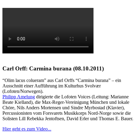
Carl Orff: Carmina burana (08.10.2011)
“Olim lacus colueram” aus Carl Orffs “Carmina burana” – ein
Ausschnitt einer Aufführung im Kulturhus Svolvær
(Lofoten/Norwegen).
Philipp Amelung
dirigierte die Lofoten Voices (Leitung: Marianne
Beate Kielland), die Max-Reger-Vereinigung München und lokale
Chöre, Nils Anders Mortensen und Sindre Myrbostad (Klavier),
Percussionisten vom Forsvarets Musikkorps Nord-Norge sowie die
Solisten Lill Rebekka Jentoftsen, David Erler und Thomas E. Bauer.
Hier geht es zum Video...