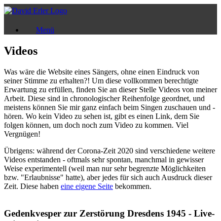
Zum
Inhalt
springen
Menü
Videos
Was wäre die Website eines Sängers, ohne einen Eindruck von
seiner Stimme zu erhalten?! Um diese vollkommen berechtigte
Erwartung zu erfüllen, finden Sie an dieser Stelle Videos von meiner
Arbeit. Diese sind in chronologischer Reihenfolge geordnet, und
meistens können Sie mir ganz einfach beim Singen zuschauen und -
hören. Wo kein Video zu sehen ist, gibt es einen Link, dem Sie
folgen können, um doch noch zum Video zu kommen. Viel
Vergnügen!
Übrigens: während der Corona-Zeit 2020 sind verschiedene weitere
Videos entstanden - oftmals sehr spontan, manchmal in gewisser
Weise experimentell (weil man nur sehr begrenzte Möglichkeiten
bzw. "Erlaubnisse" hatte), aber jedes für sich auch Ausdruck dieser
Zeit. Diese haben
eine eigene Seite
bekommen.
Gedenkvesper zur Zerstörung Dresdens 1945 - Live-