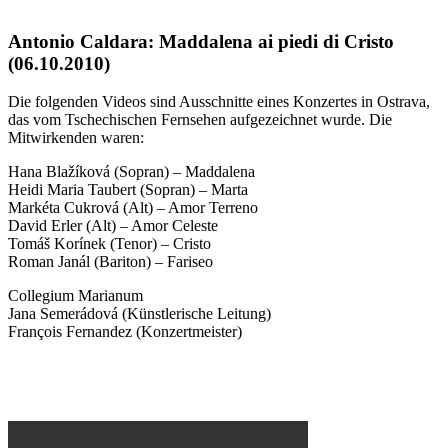
Antonio Caldara: Maddalena ai piedi di Cristo
(06.10.2010)
Die folgenden Videos sind Ausschnitte eines Konzertes in Ostrava,
das vom Tschechischen Fernsehen aufgezeichnet wurde. Die
Mitwirkenden waren:
Hana Blažíková (Sopran) – Maddalena
Heidi Maria Taubert (Sopran) – Marta
Markéta Cukrová (Alt) – Amor Terreno
David Erler (Alt) – Amor Celeste
Tomáš Korínek (Tenor) – Cristo
Roman Janál (Bariton) – Fariseo
Collegium Marianum
Jana Semerádová (Künstlerische Leitung)
François Fernandez (Konzertmeister)