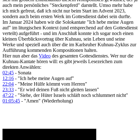
auch mein persönliches "Steckenpferd" darstellt. Umso mehr habe
ich mich gefreut, daß ich nicht nur beim Start im Advent 2023,
sondern auch beim ersten Werk im Gottesdienst dabei sein durfte.
Im Januar 2024 haben wir die Solokantate "Ich hebe meine Augen
auf" im liturgischen Kontext (und entsprechend auf den Gottesdienst
verteilt) aufgeführt - und im Anschluß konnte ich sogar noch einen
kleinen Überblicksvortrag über Kuhnau, sein Leben und seine
Werke und speziell auch über die im Karlsruher Kuhnau-Zyklus zur
Aufführung kommenden Kompositionen halten.
Hier nun aber das
Video
des gesamten Gottesdienstes. Wer nur die
Kuhnau-Kantate hören will: es gibt jeweils Lesezeichen zum
direkten Anwählen:
02:45
- Sonata
12:16
- "Ich hebe meine Augen auf"
22:04
- "Meine Hülfe kömmt vom Herren"
23:33
- "Er wird deinen Fuß nicht gleiten lassen"
47:22
- "Siehe, der Hüter Israels schläft noch schlummert nicht"
01:05:45
- "Amen" (Wiederholung)