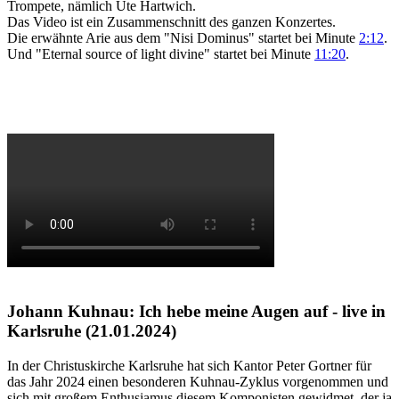
Trompete, nämlich Ute Hartwich.
Das Video ist ein Zusammenschnitt des ganzen Konzertes.
Die erwähnte Arie aus dem "Nisi Dominus" startet bei Minute
2:12
.
Und "Eternal source of light divine" startet bei Minute
11:20
.
Johann Kuhnau: Ich hebe meine Augen auf - live in
Karlsruhe (21.01.2024)
In der Christuskirche Karlsruhe hat sich Kantor Peter Gortner für
das Jahr 2024 einen besonderen Kuhnau-Zyklus vorgenommen und
sich mit großem Enthusiamus diesem Komponisten gewidmet, der ja