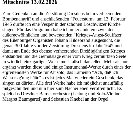
Mitschnitte 13.02.2026
Zum Gedenken an die Zerstörung Dresdens beim verheerenden
Bombenangriff und anschließenden "Feuersturm" am 13. Februar
1945 durfte ich eine Vesper in der schönen Loschwitzer Kirche
singen. Für das Programm habe ich unter anderem zwei der
außergewöhnlichen und bewegenden "Krieges-Angst-Seufftzer"
des Eilenburger Organisten Johann Hildebrand ausgesucht, die
genau 300 Jahre vor der Zerstörung Dresdens im Jahr 1645 und
damit am Ende des ebenso verheerenden Dreißigjährigen Krieges
entstanden und die Gemütslage einer vom Krieg zermürbten Seele
in wirklich einzigartiger Weise musikalisch darstellen. Mehr als nur
ergänzt wurden diese und einige Instrumental-Werke durch eines der
ergreifendsten Werke für Alt solo, das Lamento "Ach, daß ich
Wassers g'nug hätte" - es ist jedes Mal wieder ein Geschenk, das
singen zu dürfen. Alle drei Werke habe ich möglichst unauffällig
mitgeschnitten und nun hier zum Nacherleben veröffentlicht. Es
spielt das Dresdner Barockorchester (Leitung und Solo-Violine:
Margret Baumgartel) und Sebastian Knebel an der Orgel.