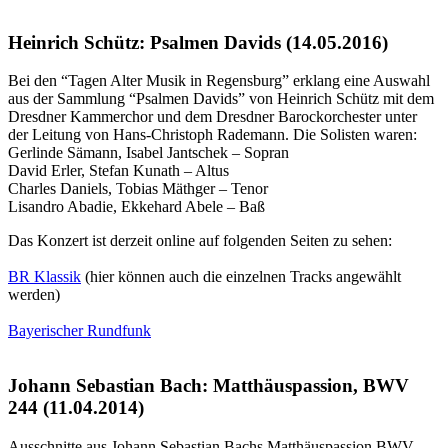
Heinrich Schütz: Psalmen Davids (14.05.2016)
Bei den “Tagen Alter Musik in Regensburg” erklang eine Auswahl
aus der Sammlung “Psalmen Davids” von Heinrich Schütz mit dem
Dresdner Kammerchor und dem Dresdner Barockorchester unter
der Leitung von Hans-Christoph Rademann. Die Solisten waren:
Gerlinde Sämann, Isabel Jantschek – Sopran
David Erler, Stefan Kunath – Altus
Charles Daniels, Tobias Mäthger – Tenor
Lisandro Abadie, Ekkehard Abele – Baß
Das Konzert ist derzeit online auf folgenden Seiten zu sehen:
BR Klassik
(hier können auch die einzelnen Tracks angewählt
werden)
Bayerischer Rundfunk
Johann Sebastian Bach: Matthäuspassion, BWV
244 (11.04.2014)
Ausschnitte aus Johann Sebastian Bachs Matthäuspassion
BWV