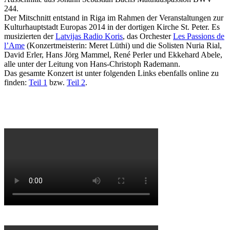
244.
Der Mitschnitt entstand in Riga im Rahmen der Veranstaltungen zur
Kulturhauptstadt Europas 2014 in der dortigen Kirche St. Peter. Es
musizierten der
Latvijas Radio Koris
, das Orchester
Les Passions de
l’Ame
(Konzertmeisterin: Meret Lüthi) und die Solisten Nuria Rial,
David Erler, Hans Jörg Mammel, René Perler und Ekkehard Abele,
alle unter der Leitung von Hans-Christoph Rademann.
Das gesamte Konzert ist unter folgenden Links ebenfalls online zu
finden:
Teil 1
bzw.
Teil 2
.