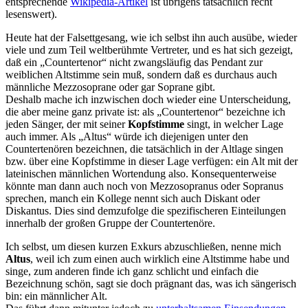
entsprechende
Wikipedia-Artikel
ist übrigens tatsächlich recht
lesenswert).
Heute hat der Falsettgesang, wie ich selbst ihn auch ausübe, wieder
viele und zum Teil weltberühmte Vertreter, und es hat sich gezeigt,
daß ein „Countertenor“ nicht zwangsläufig das Pendant zur
weiblichen Altstimme sein muß, sondern daß es durchaus auch
männliche Mezzosoprane oder gar Soprane gibt.
Deshalb mache ich inzwischen doch wieder eine Unterscheidung,
die aber meine ganz private ist: als „Countertenor“ bezeichne ich
jeden Sänger, der mit seiner
Kopfstimme
singt, in welcher Lage
auch immer. Als „Altus“ würde ich diejenigen unter den
Countertenören bezeichnen, die tatsächlich in der Altlage singen
bzw. über eine Kopfstimme in dieser Lage verfügen: ein Alt mit der
lateinischen männlichen Wortendung also. Konsequenterweise
könnte man dann auch noch von Mezzosopranus oder Sopranus
sprechen, manch ein Kollege nennt sich auch Diskant oder
Diskantus. Dies sind demzufolge die spezifischeren Einteilungen
innerhalb der großen Gruppe der Countertenöre.
Ich selbst, um diesen kurzen Exkurs abzuschließen, nenne mich
Altus
, weil ich zum einen auch wirklich eine Altstimme habe und
singe, zum anderen finde ich ganz schlicht und einfach die
Bezeichnung schön, sagt sie doch prägnant das, was ich sängerisch
bin: ein männlicher Alt.