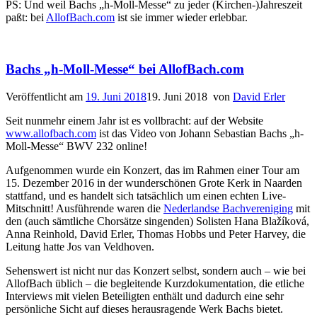
PS: Und weil Bachs „h-Moll-Messe“ zu jeder (Kirchen-)Jahreszeit
paßt: bei
AllofBach.com
ist sie immer wieder erlebbar.
Bachs „h-Moll-Messe“ bei AllofBach.com
Veröffentlicht am
19. Juni 2018
19. Juni 2018
von
David Erler
Seit nunmehr einem Jahr ist es vollbracht: auf der Website
www.allofbach.com
ist das Video von Johann Sebastian Bachs „h-
Moll-Messe“ BWV 232 online!
Aufgenommen wurde ein Konzert, das im Rahmen einer Tour am
15. Dezember 2016 in der wunderschönen Grote Kerk in Naarden
stattfand, und es handelt sich tatsächlich um einen echten Live-
Mitschnitt! Ausführende waren die
Nederlandse Bachvereniging
mit
den (auch sämtliche Chorsätze singenden) Solisten Hana Blažíková,
Anna Reinhold, David Erler, Thomas Hobbs und Peter Harvey, die
Leitung hatte Jos van Veldhoven.
Sehenswert ist nicht nur das Konzert selbst, sondern auch – wie bei
AllofBach üblich – die begleitende Kurzdokumentation, die etliche
Interviews mit vielen Beteiligten enthält und dadurch eine sehr
persönliche Sicht auf dieses herausragende Werk Bachs bietet.