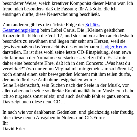
besonderer Weise, welch kreativer Komponist dieser Mann war. Ich
freue mich besonders, daß die Fassung für Alt-Solo, die ich
einsingen durfte, diese Neuerscheinung beschließt.
Zum anderen gibt es die nächste Folge der
Schütz-
Gesamteinspielung
beim Label Carus. Die „Kleinen geistlichen
Konzerte II“ bilden die Vol. 17, und sie sind vor allem auch deshalb
besonders zu erwähnen und liegen mir sehr am Herzen, weil sie
gewissermaßen das Vermächtnis des wunderbaren
Ludger Rémy
darstellen. Es ist dies wohl seine letzte CD-Einspielung, denn etwa
ein Jahr nach der Aufnahme verstarb er – viel zu früh. Es ist mir
daher eine besondere Ehre, daß ich in dem Concerto „Was hast du
verwirket?“ (wo nur er am Virginal mit mir gemeinsam zu hören ist)
noch einmal einen sehr bewegenden Moment mit ihm teilen durfte,
der auch für diese Aufnahme festgehalten wurde.
Seine Leidenschaft, sein Suchen nach der Seele in der Musik, vor
allem aber auch seine so direkte Emotionalität beim Musizieren habe
ich so nirgends sonst erlebt, und auch deshalb fehlt er ganz enorm.
Das zeigt auch diese neue CD…
In nach wie vor dankbarem Gedenken, und gleichzeitig sehr freudig
über diese neuen Ausgaben in Noten- und CD-Form:
Ihr
David Erler