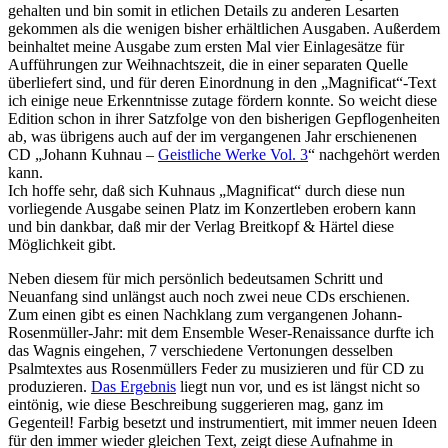
gehalten und bin somit in etlichen Details zu anderen Lesarten
gekommen als die wenigen bisher erhältlichen Ausgaben. Außerdem
beinhaltet meine Ausgabe zum ersten Mal vier Einlagesätze für
Aufführungen zur Weihnachtszeit, die in einer separaten Quelle
überliefert sind, und für deren Einordnung in den „Magnificat“-Text
ich einige neue Erkenntnisse zutage fördern konnte. So weicht diese
Edition schon in ihrer Satzfolge von den bisherigen Gepflogenheiten
ab, was übrigens auch auf der im vergangenen Jahr erschienenen
CD „Johann Kuhnau –
Geistliche Werke Vol. 3
“ nachgehört werden
kann.
Ich hoffe sehr, daß sich Kuhnaus „Magnificat“ durch diese nun
vorliegende Ausgabe seinen Platz im Konzertleben erobern kann
und bin dankbar, daß mir der Verlag Breitkopf & Härtel diese
Möglichkeit gibt.
Neben diesem für mich persönlich bedeutsamen Schritt und
Neuanfang sind unlängst auch noch zwei neue CDs erschienen.
Zum einen gibt es einen Nachklang zum vergangenen Johann-
Rosenmüller-Jahr: mit dem Ensemble Weser-Renaissance durfte ich
das Wagnis eingehen, 7 verschiedene Vertonungen desselben
Psalmtextes aus Rosenmüllers Feder zu musizieren und für CD zu
produzieren.
Das Ergebnis
liegt nun vor, und es ist längst nicht so
eintönig, wie diese Beschreibung suggerieren mag, ganz im
Gegenteil! Farbig besetzt und instrumentiert, mit immer neuen Ideen
für den immer wieder gleichen Text, zeigt diese Aufnahme in