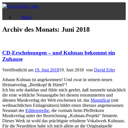
Zum
Inhalt
springen
Menü
Archiv des Monats:
Juni 2018
CD-Erscheinungen – und Kuhnau bekommt ein
Zuhause
Veröffentlicht am
19. Juni 2018
19. Juni 2018
von
David Erler
Johann Kuhnau ist angekommen! Und zwar in seinem neuen
Heimatverlag „Breitkopf & Härtel“!
Ich bin sehr dankbar und fühle mich geehrt, daß nunmehr tatsächlich
die erste wirkliche Neuausgabe bei diesem renommierten und
ältesten Musikverlag der Welt erschienen ist: das
Magnificat
(mit
weihnachtlichen Einlagesätzen) bildet einen überaus angemessenen
Neustart der
Editionsreihe
, die vormals beim Pfefferkorn
Musikverlag unter der Bezeichnung „Kuhnau-Projekt“ firmierte.
Dieses Werk ist wohl das prächtigste erhaltene Vokalwerk Kuhnaus.
Für die Neuedition habe ich mich allein an die Originalquelle