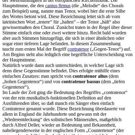
der Mehrstimmigkeit in der europäischen Kirchenmusik. Die
Hauptstimme, die den
cantus firmus
(die „Melodie“ des Chorals
zum Beispiel) sang, nannte man Tenor, wobei hier die erste Silbe
des Wortes betont wird. Diese Bezeichnung leitet sich ab vom
lateinischen Wort „tenere“ für „halten“ – der Tenor „hält“ also
gewissermaßen den Choral. Zunächst traten in der Regel über dieser
Stimme einfach eine oder zwei weitere hinzu. Recht bald wurden
aber auch Stimmen hinzugefügt, die sich in einer ähnlichen oder
sogar einer tieferen Lage befanden. In diesem Zusammenhang
taucht zum ersten Mal der Begriff
contratenor
(„Gegen-Tenor“) auf.
Am Beginn steht also lediglich eine begriffliche Unterscheidung von
der Hauptstimme.
Natürlich wurde dann auch unterschieden, in welcher Lage sich
denn diese Gegenstimme befindet. Dies erfolgte mithilfe eines
einfachen Zusatzes: man spricht von
contratenor altus
(dem
„hohen Gegentenor“) und von
contratenor bassus
(dem „tiefen
Gegentenor“).
Im Laufe der Zeit ging die Bedeutung des Begriffes „contratenor“
von der rein musikalisch-funktionellen Definition auf den
Ausführenden über, so daß manch ein Sänger eben einfach
Contratenor genannt wurde. Diese Bezeichnung überdauerte vor
allem in England die Jahrhunderte und gewann mit der
„Wiederentdeckung“ des solistischen Männeraltes, maßgeblich
durch Alfred Deller, wieder an Bedeutung und Bekanntheit,
naheliegenderweise in der englischen Form „Countertenor“ (der