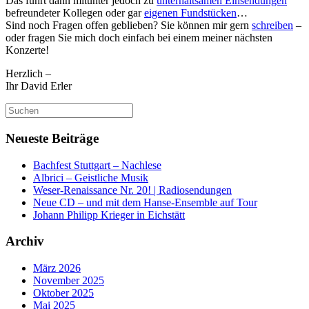
Das führt dann mitunter jedoch zu
unterhaltsamen Einsendungen
befreundeter Kollegen oder gar
eigenen Fundstücken
…
Sind noch Fragen offen geblieben? Sie können mir gern
schreiben
–
oder fragen Sie mich doch einfach bei einem meiner nächsten
Konzerte!
Herzlich –
Ihr David Erler
Suchen
nach:
Neueste Beiträge
Bachfest Stuttgart – Nachlese
Albrici – Geistliche Musik
Weser-Renaissance Nr. 20! | Radiosendungen
Neue CD – und mit dem Hanse-Ensemble auf Tour
Johann Philipp Krieger in Eichstätt
Archiv
März 2026
November 2025
Oktober 2025
Mai 2025