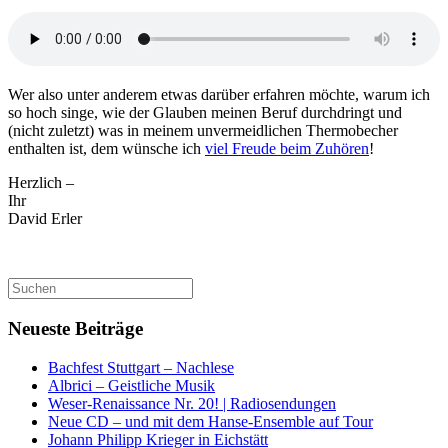
Wer also unter anderem etwas darüber erfahren möchte, warum ich
so hoch singe, wie der Glauben meinen Beruf durchdringt und
(nicht zuletzt) was in meinem unvermeidlichen Thermobecher
enthalten ist, dem wünsche ich
viel Freude beim Zuhören
!
Herzlich –
Ihr
David Erler
Suchen
nach:
Neueste Beiträge
Bachfest Stuttgart – Nachlese
Albrici – Geistliche Musik
Weser-Renaissance Nr. 20! | Radiosendungen
Neue CD – und mit dem Hanse-Ensemble auf Tour
Johann Philipp Krieger in Eichstätt