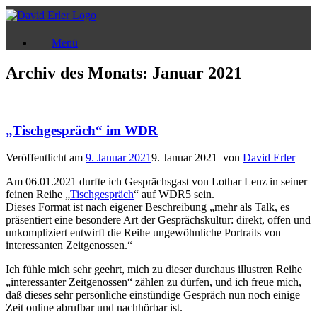
Zum
Inhalt
springen
Menü
Archiv des Monats:
Januar 2021
„Tischgespräch“ im WDR
Veröffentlicht am
9. Januar 2021
9. Januar 2021
von
David Erler
Am 06.01.2021 durfte ich Gesprächsgast von Lothar Lenz in seiner
feinen Reihe „
Tischgespräch
“ auf WDR5 sein.
Dieses Format ist nach eigener Beschreibung „mehr als Talk, es
präsentiert eine besondere Art der Gesprächskultur: direkt, offen und
unkompliziert entwirft die Reihe ungewöhnliche Portraits von
interessanten Zeitgenossen.“
Ich fühle mich sehr geehrt, mich zu dieser durchaus illustren Reihe
„interessanter Zeitgenossen“ zählen zu dürfen, und ich freue mich,
daß dieses sehr persönliche einstündige Gespräch nun noch einige
Zeit online abrufbar und nachhörbar ist.