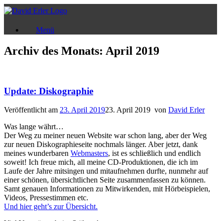
Zum
Inhalt
springen
Menü
Archiv des Monats:
April 2019
Update: Diskographie
Veröffentlicht am
23. April 2019
23. April 2019
von
David Erler
Was lange währt…
Der Weg zu meiner neuen Website war schon lang, aber der Weg
zur neuen Diskographieseite nochmals länger. Aber jetzt, dank
meines wunderbaren
Webmasters
, ist es schließlich und endlich
soweit! Ich freue mich, all meine CD-Produktionen, die ich im
Laufe der Jahre mitsingen und mitaufnehmen durfte, nunmehr auf
einer schönen, übersichtlichen Seite zusammenfassen zu können.
Samt genauen Informationen zu Mitwirkenden, mit Hörbeispielen,
Videos, Pressestimmen etc.
Und hier geht’s zur Übersicht.