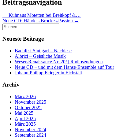
Beitragsnavigation
←
Kuhnaus Motetten bei Breitkopf &…
Neue CD: Händels Brockes-Passion
→
Suchen
nach:
Neueste Beiträge
Bachfest Stuttgart – Nachlese
Albrici – Geistliche Musik
Weser-Renaissance Nr. 20! | Radiosendungen
Neue CD – und mit dem Hanse-Ensemble auf Tour
Johann Philipp Krieger in Eichstätt
Archiv
März 2026
November 2025
Oktober 2025
Mai 2025
April 2025
März 2025
November 2024
September 2024