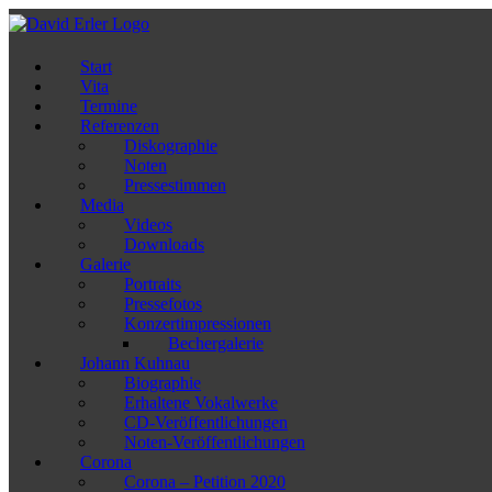
Zum
Inhalt
springen
Start
Vita
Termine
Referenzen
Diskographie
Noten
Pressestimmen
Media
Videos
Downloads
Galerie
Portraits
Pressefotos
Konzertimpressionen
Bechergalerie
Johann Kuhnau
Biographie
Erhaltene Vokalwerke
CD-Veröffentlichungen
Noten-Veröffentlichungen
Corona
Corona – Petition 2020