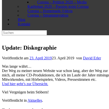
Corona – Petition 2020 – Media
Karfreitag 2020 – Passion trotzt Corona
Corona – Homemade-Videos
Corona – Streamingvideos
Blog
Kontakt
Suchen
nach:
Update: Diskographie
Veröffentlicht am
23. April 2019
23. April 2019
von
David Erler
Was lange währt…
Der Weg zu meiner neuen Website war schon lang, aber der Weg zur 
mich, all meine CD-Produktionen, die ich im Laufe der Jahre mitsin
Mitwirkenden, mit Hörbeispielen, Videos, Pressestimmen etc.
Und hier geht’s zur Übersicht.
Viel Vergnügen beim Stöbern!
Veröffentlicht in
Aktuelles
.