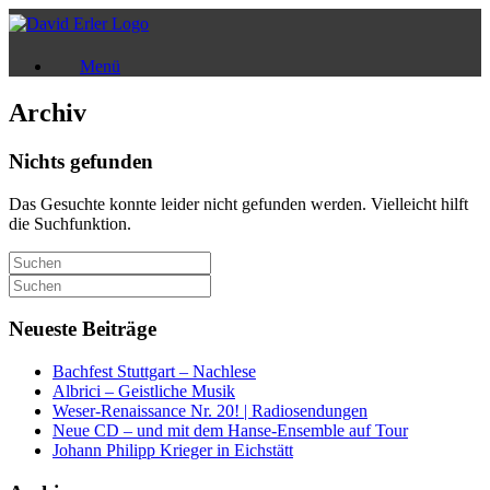
Zum
Inhalt
springen
Menü
Archiv
Nichts gefunden
Das Gesuchte konnte leider nicht gefunden werden. Vielleicht hilft
die Suchfunktion.
Suchen
nach:
Suchen
nach:
Neueste Beiträge
Bachfest Stuttgart – Nachlese
Albrici – Geistliche Musik
Weser-Renaissance Nr. 20! | Radiosendungen
Neue CD – und mit dem Hanse-Ensemble auf Tour
Johann Philipp Krieger in Eichstätt