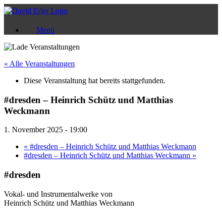
Zum
Inhalt
springen
Menü
« Alle Veranstaltungen
Diese Veranstaltung hat bereits stattgefunden.
#dresden – Heinrich Schütz und Matthias
Weckmann
1. November 2025 - 19:00
«
#dresden – Heinrich Schütz und Matthias Weckmann
#dresden – Heinrich Schütz und Matthias Weckmann
»
#dresden
Vokal- und Instrumentalwerke von
Heinrich Schütz und Matthias Weckmann