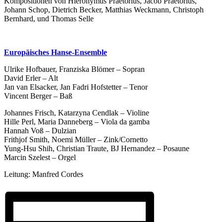
Kompositionen von Hieronymus Praetorius, Jacob Praetorius,
Johann Schop, Dietrich Becker, Matthias Weckmann, Christoph
Bernhard, und Thomas Selle
Europäisches Hanse-Ensemble
Ulrike Hofbauer, Franziska Blömer – Sopran
David Erler – Alt
Jan van Elsacker,
Jan Fadri Hofstetter – Tenor
Vincent Berger – Baß
Johannes Frisch,
Katarzyna Cendlak – Violine
Hille Perl,
Maria Danneberg – Viola da gamba
Hannah Voß – Dulzian
Frithjof Smith,
Noemi Müller – Zink/Cornetto
Yung-Hsu Shih,
Christian Traute,
BJ Hernandez – Posaune
Marcin Szelest – Orgel
Leitung: Manfred Cordes