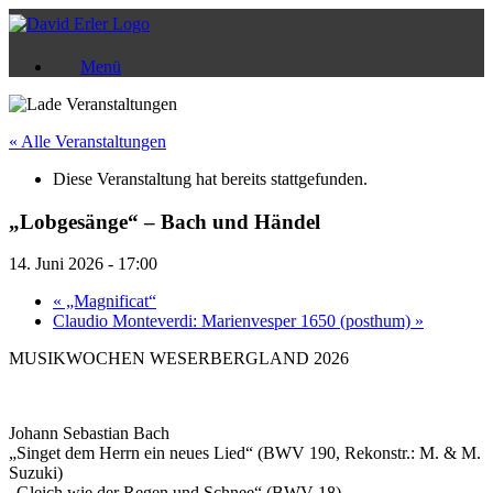
Zum
Inhalt
springen
Menü
« Alle Veranstaltungen
Diese Veranstaltung hat bereits stattgefunden.
„Lobgesänge“ – Bach und Händel
14. Juni 2026 - 17:00
«
„Magnificat“
Claudio Monteverdi: Marienvesper 1650 (posthum)
»
MUSIKWOCHEN WESERBERGLAND 2026
Johann Sebastian Bach
„Singet dem Herrn ein neues Lied“ (BWV 190, Rekonstr.: M. & M.
Suzuki)
„Gleich wie der Regen und Schnee“ (BWV 18)