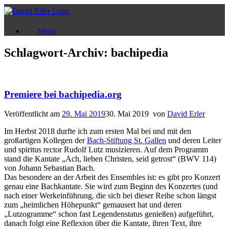
Zum
Inhalt
springen
Menü
Schlagwort-Archiv:
bachipedia
Premiere bei bachipedia.org
Veröffentlicht am
29. Mai 2019
30. Mai 2019
von
David Erler
Im Herbst 2018 durfte ich zum ersten Mal bei und mit den
großartigen Kollegen der
Bach-Stiftung St. Gallen
und deren Leiter
und spiritus rector Rudolf Lutz musizieren. Auf dem Programm
stand die Kantate „Ach, lieben Christen, seid getrost“ (BWV 114)
von Johann Sebastian Bach.
Das besondere an der Arbeit des Ensembles ist: es gibt pro Konzert
genau eine Bachkantate. Sie wird zum Beginn des Konzertes (und
nach einer Werkeinführung, die sich bei dieser Reihe schon längst
zum „heimlichen Höhepunkt“ gemausert hat und deren
„Lutzogramme“ schon fast Legendenstatus genießen) aufgeführt,
danach folgt eine Reflexion über die Kantate, ihren Text, ihre