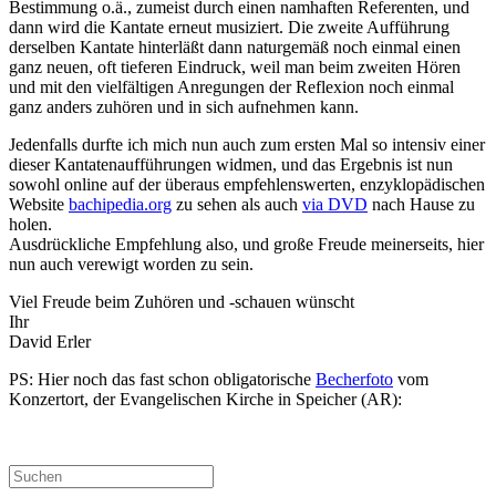
Bestimmung o.ä., zumeist durch einen namhaften Referenten, und
dann wird die Kantate erneut musiziert. Die zweite Aufführung
derselben Kantate hinterläßt dann naturgemäß noch einmal einen
ganz neuen, oft tieferen Eindruck, weil man beim zweiten Hören
und mit den vielfältigen Anregungen der Reflexion noch einmal
ganz anders zuhören und in sich aufnehmen kann.
Jedenfalls durfte ich mich nun auch zum ersten Mal so intensiv einer
dieser Kantatenaufführungen widmen, und das Ergebnis ist nun
sowohl online auf der überaus empfehlenswerten, enzyklopädischen
Website
bachipedia.org
zu sehen als auch
via DVD
nach Hause zu
holen.
Ausdrückliche Empfehlung also, und große Freude meinerseits, hier
nun auch verewigt worden zu sein.
Viel Freude beim Zuhören und -schauen wünscht
Ihr
David Erler
PS: Hier noch das fast schon obligatorische
Becherfoto
vom
Konzertort, der Evangelischen Kirche in Speicher (AR):
Suchen
nach: