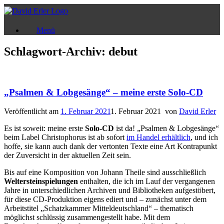
Zum
Inhalt
springen
Menü
Schlagwort-Archiv:
debut
„Psalmen & Lobgesänge“ – meine erste Solo-CD
Veröffentlicht am
1. Februar 2021
1. Februar 2021
von
David Erler
Es ist soweit: meine erste
Solo-CD
ist da! „Psalmen & Lobgesänge“
beim Label Christophorus ist ab sofort
im Handel erhältlich
, und ich
hoffe, sie kann auch dank der vertonten Texte eine Art Kontrapunkt
der Zuversicht in der aktuellen Zeit sein.
Bis auf eine Komposition von Johann Theile sind ausschließlich
Weltersteinspielungen
enthalten, die ich im Lauf der vergangenen
Jahre in unterschiedlichen Archiven und Bibliotheken aufgestöbert,
für diese CD-Produktion eigens ediert und – zunächst unter dem
Arbeitstitel „Schatzkammer Mitteldeutschland“ – thematisch
möglichst schlüssig zusammengestellt habe. Mit dem