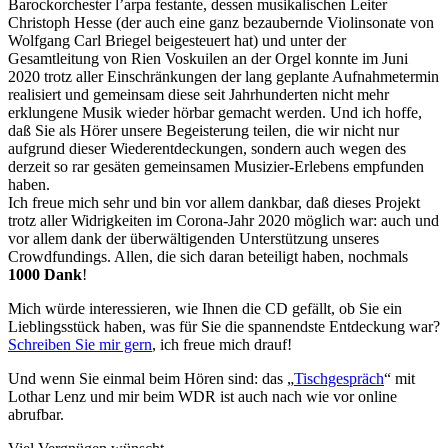
Barockorchester l’arpa festante, dessen musikalischen Leiter
Christoph Hesse (der auch eine ganz bezaubernde Violinsonate von
Wolfgang Carl Briegel beigesteuert hat) und unter der
Gesamtleitung von Rien Voskuilen an der Orgel konnte im Juni
2020 trotz aller Einschränkungen der lang geplante Aufnahmetermin
realisiert und gemeinsam diese seit Jahrhunderten nicht mehr
erklungene Musik wieder hörbar gemacht werden. Und ich hoffe,
daß Sie als Hörer unsere Begeisterung teilen, die wir nicht nur
aufgrund dieser Wiederentdeckungen, sondern auch wegen des
derzeit so rar gesäten gemeinsamen Musizier-Erlebens empfunden
haben.
Ich freue mich sehr und bin vor allem dankbar, daß dieses Projekt
trotz aller Widrigkeiten im Corona-Jahr 2020 möglich war: auch und
vor allem dank der überwältigenden Unterstützung unseres
Crowdfundings. Allen, die sich daran beteiligt haben, nochmals
1000 Dank
!
Mich würde interessieren, wie Ihnen die CD gefällt, ob Sie ein
Lieblingsstück haben, was für Sie die spannendste Entdeckung war?
Schreiben Sie mir gern
, ich freue mich drauf!
Und wenn Sie einmal beim Hören sind: das „
Tischgespräch
“ mit
Lothar Lenz und mir beim WDR ist auch nach wie vor online
abrufbar.