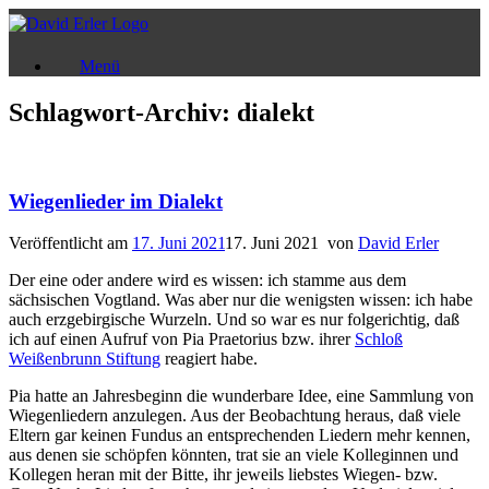
Zum
Inhalt
springen
Menü
Schlagwort-Archiv:
dialekt
Wiegenlieder im Dialekt
Veröffentlicht am
17. Juni 2021
17. Juni 2021
von
David Erler
Der eine oder andere wird es wissen: ich stamme aus dem
sächsischen Vogtland. Was aber nur die wenigsten wissen: ich habe
auch erzgebirgische Wurzeln. Und so war es nur folgerichtig, daß
ich auf einen Aufruf von Pia Praetorius bzw. ihrer
Schloß
Weißenbrunn Stiftung
reagiert habe.
Pia hatte an Jahresbeginn die wunderbare Idee, eine Sammlung von
Wiegenliedern anzulegen. Aus der Beobachtung heraus, daß viele
Eltern gar keinen Fundus an entsprechenden Liedern mehr kennen,
aus denen sie schöpfen könnten, trat sie an viele Kolleginnen und
Kollegen heran mit der Bitte, ihr jeweils liebstes Wiegen- bzw.