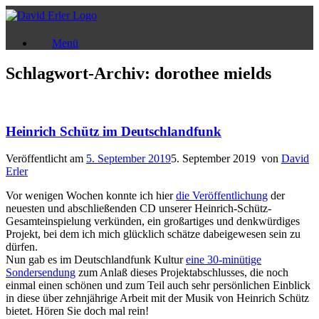
Zum
Inhalt
springen
Menü
Schlagwort-Archiv:
dorothee mields
Heinrich Schütz im Deutschlandfunk
Veröffentlicht am
5. September 2019
5. September 2019
von
David
Erler
Vor wenigen Wochen konnte ich hier
die Veröffentlichung
der
neuesten und abschließenden CD unserer Heinrich-Schütz-
Gesamteinspielung verkünden, ein großartiges und denkwürdiges
Projekt, bei dem ich mich glücklich schätze dabeigewesen sein zu
dürfen.
Nun gab es im Deutschlandfunk Kultur
eine 30-minütige
Sondersendung
zum Anlaß dieses Projektabschlusses, die noch
einmal einen schönen und zum Teil auch sehr persönlichen Einblick
in diese über zehnjährige Arbeit mit der Musik von Heinrich Schütz
bietet. Hören Sie doch mal rein!