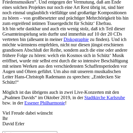
Friedensmusiken“. Und entgegen der Vermutung, daß am Ende
eines solchen Projektes nur noch eine Art Rest übrig ist, sind hier
noch einmal unglaublich vielfältige und großartige Kompositionen
zu hören – von großbesetzter und prächtiger Mehrchörigkeit bis hin
zum ergreifend intimen Trauergedicht für Schütz‘ Ehefrau.
Ich bin sehr dankbar und auch ein wenig stolz, daß ich Teil dieser
Gesamteinspielung sein durfte und immerhin auf 10 der 20 CDs
vertreten bin (allesamt in meiner
Diskographie
zu finden). Und ich
möchte wärmstens empfehlen, nicht nur diesen jüngst erschienen
grandiosen Abschluß der Reihe, sondern auch die eine oder andere
frühere Folge zu hören: welch ein Kosmos sich in Schütz‘ Musik
eröffnet, wurde mir selbst erst durch die so intensive Beschäftigung
mit seinen Werken aus den verschiedensten Schaffensperioden vor
Augen und Ohren geführt. Um also mit unserem musikalischen
Leiter Hans-Christoph Rademann zu sprechen: „Entdecken Sie
Schütz!“
Möglich ist das übrigens auch in zwei Live-Konzerten mit den
„Psalmen Davids“ im Oktober 2019, in der
Stadtkirche Karlsruhe
bzw. in der
Essener Philharmonie
!
Viel Freude dabei wünscht
Ihr
David Erler