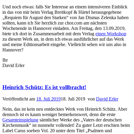
Und noch etwas: falls Sie Interesse an einem intensiveren Einblick
in das von mir beim Verlag Breitkopf & Härtel herausgegebene
„Requiem für August den Starken“ von Jan Dismas Zelenka haben
sollten, kann ich Sie herzlich zur chor.com am nächsten
Wochenende in Hannover einladen. Am Freitag, den 13.09.2019,
biete ich dort in Zusammenarbeit mit dem Verlag
einen Workshop
zu diesem Werk an, in dem ich etwas ausführlicher auf das Werk
und meine Editionsarbeit eingehe. Vielleicht sehen wir uns also in
Hannover?
Ihr
David Erler
Heinrich Schütz: Es ist vollbracht!
Veröffentlicht am
18. Juli 2019
18. Juli 2019
von
David Erler
Nein, das ist kein neu entdecktes Werk von Heinrich Schütz. Aber
dennoch ist es kaum weniger bemerkenswert, denn die erste
Gesamteinspielung
sämtlicher Werke des „Vaters der deutschen
Kirchenmusik“ ist nunmehr vollendet! Zu guter Letzt erschien beim
Label Carus soeben Vol. 20 unter dem Titel „Psalmen und