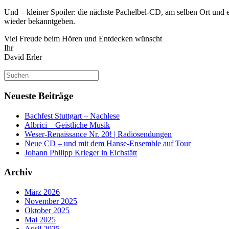
Und – kleiner Spoiler: die nächste Pachelbel-CD, am selben Ort und e
wieder bekanntgeben.
Viel Freude beim Hören und Entdecken wünscht
Ihr
David Erler
Suchen
nach:
Neueste Beiträge
Bachfest Stuttgart – Nachlese
Albrici – Geistliche Musik
Weser-Renaissance Nr. 20! | Radiosendungen
Neue CD – und mit dem Hanse-Ensemble auf Tour
Johann Philipp Krieger in Eichstätt
Archiv
März 2026
November 2025
Oktober 2025
Mai 2025
April 2025