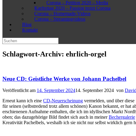
Corona – Petition 2020 – Media
Karfreitag 2020 – Passion trotzt Corona
Corona – Homemade-Videos
Corona – Streamingvideos
Blog
Kontakt
Suchen
nach:
Schlagwort-Archiv:
ehrlich-orgel
Neue CD: Geistliche Werke von Johann Pachelbel
Veröffentlicht am
14. September 2024
14. September 2024
von
David
Erneut kann ich eine
CD-Neuerscheinung
vermelden, und über diese f
für seinen (selbstredend trotz allem schönen) Kanon bekannt, er hat
erschienenen Aufnahme enthalten, die ich im idyllischen Markt Nor
oben; das dazugehörige Bild findet sich auch in meiner
Bechergalerie
Kreativität Pachelbels, weshalb ich sie nicht nur selbst wirklich gern