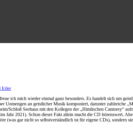
 Erler
reue ich mich wieder einmal ganz besonders. Es handelt sich um geistli
 aber Unmengen an geistlicher Musik komponiert, darunter zahlreiche „
dheim/Schloß Seehaus mit den Kollegen der „Himlischen Cantorey“ auf
im Jahr 2021). Schon dieser Fakt allein macht die CD hörenswert. Aber
 höre (was gar nicht so selbstverständlich ist für eigene CDs), sondern