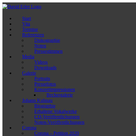
Zum
Inhalt
springen
Start
Vita
Termine
Referenzen
Diskographie
Noten
Pressestimmen
Media
Videos
Downloads
Galerie
Portraits
Pressefotos
Konzertimpressionen
Bechergalerie
Johann Kuhnau
Biographie
Erhaltene Vokalwerke
CD-Veröffentlichungen
Noten-Veröffentlichungen
Corona
Corona – Petition 2020