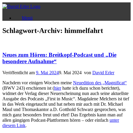
Zum
Inhalt
springen
Menü
Schlagwort-Archiv:
himmelfahrt
Neues zum Hören: Breitkopf-Podcast und „Die
besondere Aufnahme“
Veröffentlicht am
9. Mai 2024
9. Mai 2024
von
David Erler
Nachdem vor einigen Wochen meine
Neuedition des „Magnificat“
(BWV 243) erschienen ist (
hier
hatte ich dazu schon berichtet),
widmet der Verlag dieser Neuerscheinung nun auch seine aktuellste
Ausgabe des Podcasts „First in Music“. Magdalene Melchers ist tief
in das Werk eingetaucht und hat neben mir auch mit Dr. Michael
Maul und Thomaskantor a.D. Gotthold Schwarz gesprochen, was
mich ganz besonders freut und ehrt! Das Ergebnis kann man auf
allen gängigen Podcast-Plattformen hören – oder einfach
unter
diesem Link
.