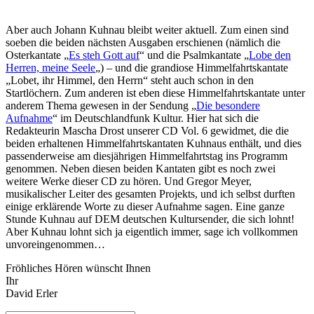
Aber auch Johann Kuhnau bleibt weiter aktuell. Zum einen sind
soeben die beiden nächsten Ausgaben erschienen (nämlich die
Osterkantate „
Es steh Gott auf
“ und die Psalmkantate „
Lobe den
Herren, meine Seele
„) – und die grandiose Himmelfahrtskantate
„Lobet, ihr Himmel, den Herrn“ steht auch schon in den
Startlöchern. Zum anderen ist eben diese Himmelfahrtskantate unter
anderem Thema gewesen in der Sendung „
Die besondere
Aufnahme
“ im Deutschlandfunk Kultur. Hier hat sich die
Redakteurin Mascha Drost unserer CD Vol. 6 gewidmet, die die
beiden erhaltenen Himmelfahrtskantaten Kuhnaus enthält, und dies
passenderweise am diesjährigen Himmelfahrtstag ins Programm
genommen. Neben diesen beiden Kantaten gibt es noch zwei
weitere Werke dieser CD zu hören. Und Gregor Meyer,
musikalischer Leiter des gesamten Projekts, und ich selbst durften
einige erklärende Worte zu dieser Aufnahme sagen. Eine ganze
Stunde Kuhnau auf DEM deutschen Kultursender, die sich lohnt!
Aber Kuhnau lohnt sich ja eigentlich immer, sage ich vollkommen
unvoreingenommen…
Fröhliches Hören wünscht Ihnen
Ihr
David Erler