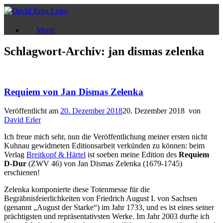
Zum
Inhalt
springen
Menü
Schlagwort-Archiv:
jan dismas zelenka
Requiem von Jan Dismas Zelenka
Veröffentlicht am
20. Dezember 2018
20. Dezember 2018
von
David Erler
Ich freue mich sehr, nun die Veröffentlichung meiner ersten nicht
Kuhnau gewidmeten Editionsarbeit verkünden zu können: beim
Verlag
Breitkopf & Härtel
ist soeben meine Edition des
Requiem
D-Dur
(ZWV 46) von Jan Dismas Zelenka (1679-1745)
erschienen!
Zelenka komponierte diese Totenmesse für die
Begräbnisfeierlichkeiten von Friedrich August I. von Sachsen
(genannt „August der Starke“) im Jahr 1733, und es ist eines seiner
prächtigsten und repräsentativsten Werke. Im Jahr 2003 durfte ich