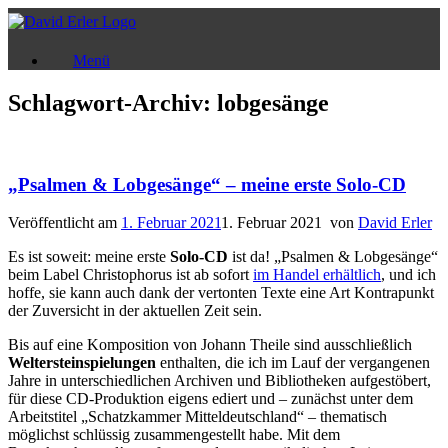
Zum
Inhalt
springen
Menü
Schlagwort-Archiv:
lobgesänge
„Psalmen & Lobgesänge“ – meine erste Solo-CD
Veröffentlicht am
1. Februar 2021
1. Februar 2021
von
David Erler
Es ist soweit: meine erste
Solo-CD
ist da! „Psalmen & Lobgesänge“
beim Label Christophorus ist ab sofort
im Handel erhältlich
, und ich
hoffe, sie kann auch dank der vertonten Texte eine Art Kontrapunkt
der Zuversicht in der aktuellen Zeit sein.
Bis auf eine Komposition von Johann Theile sind ausschließlich
Weltersteinspielungen
enthalten, die ich im Lauf der vergangenen
Jahre in unterschiedlichen Archiven und Bibliotheken aufgestöbert,
für diese CD-Produktion eigens ediert und – zunächst unter dem
Arbeitstitel „Schatzkammer Mitteldeutschland“ – thematisch
möglichst schlüssig zusammengestellt habe. Mit dem