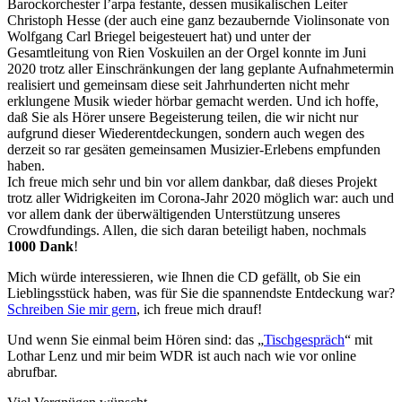
Barockorchester l’arpa festante, dessen musikalischen Leiter
Christoph Hesse (der auch eine ganz bezaubernde Violinsonate von
Wolfgang Carl Briegel beigesteuert hat) und unter der
Gesamtleitung von Rien Voskuilen an der Orgel konnte im Juni
2020 trotz aller Einschränkungen der lang geplante Aufnahmetermin
realisiert und gemeinsam diese seit Jahrhunderten nicht mehr
erklungene Musik wieder hörbar gemacht werden. Und ich hoffe,
daß Sie als Hörer unsere Begeisterung teilen, die wir nicht nur
aufgrund dieser Wiederentdeckungen, sondern auch wegen des
derzeit so rar gesäten gemeinsamen Musizier-Erlebens empfunden
haben.
Ich freue mich sehr und bin vor allem dankbar, daß dieses Projekt
trotz aller Widrigkeiten im Corona-Jahr 2020 möglich war: auch und
vor allem dank der überwältigenden Unterstützung unseres
Crowdfundings. Allen, die sich daran beteiligt haben, nochmals
1000 Dank
!
Mich würde interessieren, wie Ihnen die CD gefällt, ob Sie ein
Lieblingsstück haben, was für Sie die spannendste Entdeckung war?
Schreiben Sie mir gern
, ich freue mich drauf!
Und wenn Sie einmal beim Hören sind: das „
Tischgespräch
“ mit
Lothar Lenz und mir beim WDR ist auch nach wie vor online
abrufbar.