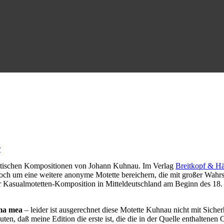
r
tettischen Kompositionen von Johann Kuhnau. Im Verlag
Breitkopf & Hä
och um eine weitere anonyme Motette bereichern, die mit großer Wahr
der Kasualmotetten-Komposition in Mitteldeutschland am Beginn des 18
ima mea
– leider ist ausgerechnet diese Motette Kuhnau nicht mit Sich
n, daß meine Edition die erste ist, die die in der Quelle enthaltenen