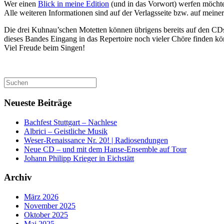
Wer einen
Blick in meine Edition
(und in das Vorwort) werfen möchte
Alle weiteren Informationen sind auf der Verlagsseite bzw. auf mein
Die drei Kuhnau’schen Motetten können übrigens bereits auf den CD
dieses Bandes Eingang in das Repertoire noch vieler Chöre finden k
Viel Freude beim Singen!
Suchen
nach:
Neueste Beiträge
Bachfest Stuttgart – Nachlese
Albrici – Geistliche Musik
Weser-Renaissance Nr. 20! | Radiosendungen
Neue CD – und mit dem Hanse-Ensemble auf Tour
Johann Philipp Krieger in Eichstätt
Archiv
März 2026
November 2025
Oktober 2025
Mai 2025