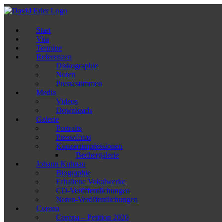
Zum
Inhalt
springen
Start
Vita
Termine
Referenzen
Diskographie
Noten
Pressestimmen
Media
Videos
Downloads
Galerie
Portraits
Pressefotos
Konzertimpressionen
Bechergalerie
Johann Kuhnau
Biographie
Erhaltene Vokalwerke
CD-Veröffentlichungen
Noten-Veröffentlichungen
Corona
Corona – Petition 2020