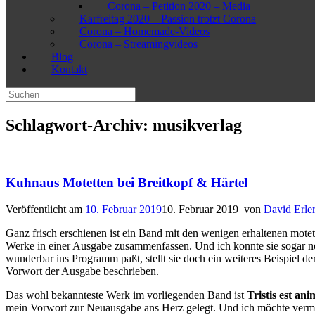
Corona – Petition 2020 – Media
Karfreitag 2020 – Passion trotzt Corona
Corona – Homemade-Videos
Corona – Streamingvideos
Blog
Kontakt
Suchen
nach:
Schlagwort-Archiv:
musikverlag
Kuhnaus Motetten bei Breitkopf & Härtel
Veröffentlicht am
10. Februar 2019
10. Februar 2019
von
David Erle
Ganz frisch erschienen ist ein Band mit den wenigen erhaltenen mo
Werke in einer Ausgabe zusammenfassen. Und ich konnte sie sogar n
wunderbar ins Programm paßt, stellt sie doch ein weiteres Beispiel 
Vorwort der Ausgabe beschrieben.
Das wohl bekannteste Werk im vorliegenden Band ist
Tristis est an
mein Vorwort zur Neuausgabe ans Herz gelegt. Und ich möchte vermute