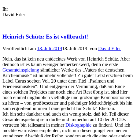
Ihr
David Erler
Heinrich Schütz: Es ist vollbracht!
Veröffentlicht am
18. Juli 2019
18. Juli 2019
von
David Erler
Nein, das ist kein neu entdecktes Werk von Heinrich Schütz. Aber
dennoch ist es kaum weniger bemerkenswert, denn die erste
Gesamteinspielung
sämtlicher Werke des „Vaters der deutschen
Kirchenmusik“ ist nunmehr vollendet! Zu guter Letzt erschien beim
Label Carus soeben Vol. 20 unter dem Titel „Psalmen und
Friedensmusiken“. Und entgegen der Vermutung, daß am Ende
eines solchen Projektes nur noch eine Art Rest übrig ist, sind hier
noch einmal unglaublich vielfältige und großartige Kompositionen
zu hören – von großbesetzter und prächtiger Mehrchörigkeit bis hin
zum ergreifend intimen Trauergedicht für Schütz‘ Ehefrau.
Ich bin sehr dankbar und auch ein wenig stolz, daß ich Teil dieser
Gesamteinspielung sein durfte und immerhin auf 10 der 20 CDs
vertreten bin (allesamt in meiner
Diskographie
zu finden). Und ich
möchte wärmstens empfehlen, nicht nur diesen jüngst erschienen
grandiosen Abschluß der Reihe, sondern auch die eine oder andere