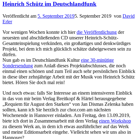
Heinrich Schütz im Deutschlandfunk
Veröffentlicht am
5. September 2019
5. September 2019
von
David
Erler
Vor wenigen Wochen konnte ich hier
die Veröffentlichung
der
neuesten und abschließenden CD unserer Heinrich-Schütz-
Gesamteinspielung verkünden, ein großartiges und denkwürdiges
Projekt, bei dem ich mich glücklich schätze dabeigewesen sein zu
dürfen.
Nun gab es im Deutschlandfunk Kultur
eine 30-minütige
Sondersendung
zum Anlaß dieses Projektabschlusses, die noch
einmal einen schönen und zum Teil auch sehr persönlichen Einblick
in diese über zehnjährige Arbeit mit der Musik von Heinrich Schütz
bietet. Hören Sie doch mal rein!
Und noch etwas: falls Sie Interesse an einem intensiveren Einblick
in das von mir beim Verlag Breitkopf & Härtel herausgegebene
„Requiem für August den Starken“ von Jan Dismas Zelenka haben
sollten, kann ich Sie herzlich zur chor.com am nächsten
Wochenende in Hannover einladen. Am Freitag, den 13.09.2019,
biete ich dort in Zusammenarbeit mit dem Verlag
einen Workshop
zu diesem Werk an, in dem ich etwas ausführlicher auf das Werk
und meine Editionsarbeit eingehe. Vielleicht sehen wir uns also in
Hannover?