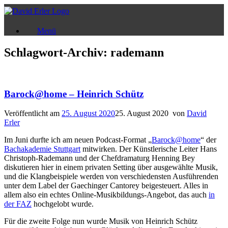
Zum
Inhalt
springen
Menü
Schlagwort-Archiv:
rademann
Barock@home – Heinrich Schütz
Veröffentlicht am
25. August 2020
25. August 2020
von
David
Erler
Im Juni durfte ich am neuen Podcast-Format „
Barock@home
“ der
Bachakademie Stuttgart
mitwirken. Der Künstlerische Leiter Hans
Christoph-Rademann und der Chefdramaturg Henning Bey
diskutieren hier in einem privaten Setting über ausgewählte Musik,
und die Klangbeispiele werden von verschiedensten Ausführenden
unter dem Label der Gaechinger Cantorey beigesteuert. Alles in
allem also ein echtes Online-Musikbildungs-Angebot, das auch
in
der FAZ
hochgelobt wurde.
Für die zweite Folge nun wurde Musik von Heinrich Schütz