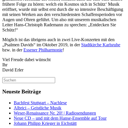
frühere Folge zu hören: welch ein Kosmos sich in Schütz‘ Musik
eröffnet, wurde mir selbst erst durch die so intensive Beschäftigung
mit seinen Werken aus den verschiedensten Schaffensperioden vor
Augen und Ohren geführt. Um also mit unserem musikalischen
Leiter Hans-Christoph Rademann zu sprechen: „Entdecken Sie
Schütz!“
Möglich ist das übrigens auch in zwei Live-Konzerten mit den
„Psalmen Davids“ im Oktober 2019, in der
Stadtkirche Karlsruhe
bzw. in der
Essener Philharmonie
!
Viel Freude dabei wünscht
Ihr
David Erler
Suchen
nach:
Neueste Beiträge
Bachfest Stuttgart – Nachlese
Albrici – Geistliche Musik
Weser-Renaissance Nr. 20! | Radiosendungen
Neue CD – und mit dem Hanse-Ensemble auf Tour
Johann Philipp Krieger in Eichstätt