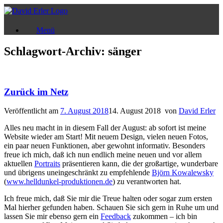
Zum
Inhalt
springen
Menü
Schlagwort-Archiv:
sänger
Zurück im Netz
Veröffentlicht am
7. August 2018
14. August 2018
von
David Erler
Alles neu macht in in diesem Fall der August: ab sofort ist meine
Website wieder am Start! Mit neuem Design, vielen neuen Fotos,
ein paar neuen Funktionen, aber gewohnt informativ. Besonders
freue ich mich, daß ich nun endlich meine neuen und vor allem
aktuellen
Portraits
präsentieren kann, die der großartige, wunderbare
und übrigens uneingeschränkt zu empfehlende
Björn Kowalewsky
(
www.helldunkel-produktionen.de
) zu verantworten hat.
Ich freue mich, daß Sie mir die Treue halten oder sogar zum ersten
Mal hierher gefunden haben. Schauen Sie sich gern in Ruhe um und
lassen Sie mir ebenso gern ein
Feedback
zukommen – ich bin