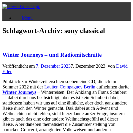
Zum
Inhalt
springen
Menü
Schlagwort-Archiv:
sony classical
Winter Journeys – und Radiomitschnitte
Veröffentlicht am
7. Dezember 2023
7. Dezember 2023
von
David
Erler
Pünktlich zur Winterzeit erschien soeben eine CD, die ich im
Sommer 2022 mit der
Lautten Compagney Berlin
aufnehmen durfte:
Winter Journeys
– Winterreisen. Der Anklang an Franz Schubert
ist dabei durchaus beabsichtigt; aber es ist kein Schubert dabei,
stattdessen haben wir uns auf eine ähnliche, aber doch ganz andere
Reise durch den Winter gemacht. Daß dabei auch Advent und
Weihnachten nicht fehlen, steht hierzulande außer Frage, insofern
gibt es auch das eine oder andere Weihnachtsgefühl auf dieser
Reise. Aber daneben thematisiert die Zusammenstellung von
barocken Concerti, arrangierten Volksweisen und anderen