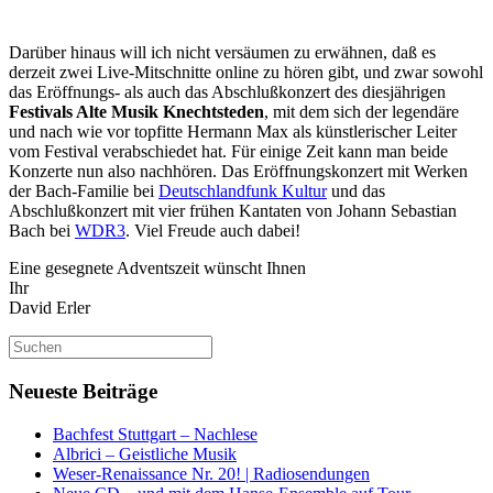
Darüber hinaus will ich nicht versäumen zu erwähnen, daß es
derzeit zwei Live-Mitschnitte online zu hören gibt, und zwar sowohl
das Eröffnungs- als auch das Abschlußkonzert des diesjährigen
Festivals Alte Musik Knechtsteden
, mit dem sich der legendäre
und nach wie vor topfitte Hermann Max als künstlerischer Leiter
vom Festival verabschiedet hat. Für einige Zeit kann man beide
Konzerte nun also nachhören. Das Eröffnungskonzert mit Werken
der Bach-Familie bei
Deutschlandfunk Kultur
und das
Abschlußkonzert mit vier frühen Kantaten von Johann Sebastian
Bach bei
WDR3
. Viel Freude auch dabei!
Eine gesegnete Adventszeit wünscht Ihnen
Ihr
David Erler
Suchen
nach:
Neueste Beiträge
Bachfest Stuttgart – Nachlese
Albrici – Geistliche Musik
Weser-Renaissance Nr. 20! | Radiosendungen