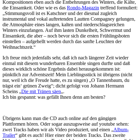
Kompositionen eben auch die Entbehrungen des Winters, die Kälte,
die Einsamkeit. Oder wie es das
Rondo-Magazin
treffend formuliert:
„Stimmungsvoll ist es Katschner und der diesmal zugleich
instrumental und vokal auftretenden Lautten Compagney gelungen,
die Atmosphäre eines langen, kalten und niederschlagsreichen
Winters einzufangen. Auf ihm lasten Dunkelheit, Schwermut und
Einsamkeit, die aber – noch bevor sich die ersten Frühlingsboten
einstellen – aufgehellt werden durch das sanfte Leuchten der
Weihnachtszeit.“
Ich freue mich jedenfalls sehr, daß ich nach längerer Zeit wieder
einmal mit diesem wunderbaren Ensemble singen durfte und daß
dieses wirklich schöne Ergebnis dabei herausgekommen ist:
pünktlich zur Adventszeit! Mein Lieblingsstück ist übrigens (nicht
nur, weil ich die Freude hatte, es zu singen) „O Tannenbaum, du
trägst ein‘ grünen Zweig“; dicht gefolgt von Johann Hermann
Scheins „
Die mit Tränen säen
„.
Ich bin gespannt: was gefällt Ihnen denn am besten?
Übrigens kann man die CD auch online auf den gängigen
Plattformen hören. Oder sogar auszugsweise auf youtube sehen:
zwei Tracks haben wir als Video produziert, und einen „
Album-
Trailer
“ gibt es auch! Hier einer der beiden Tracks. Das zweite