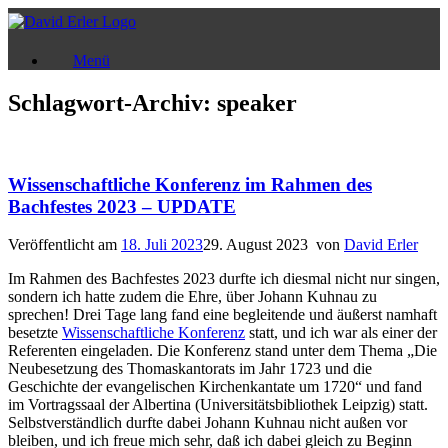
Zum
Inhalt
springen
Menü
Schlagwort-Archiv:
speaker
Wissenschaftliche Konferenz im Rahmen des
Bachfestes 2023 – UPDATE
Veröffentlicht am
18. Juli 2023
29. August 2023
von
David Erler
Im Rahmen des Bachfestes 2023 durfte ich diesmal nicht nur singen,
sondern ich hatte zudem die Ehre, über Johann Kuhnau zu
sprechen! Drei Tage lang fand eine begleitende und äußerst namhaft
besetzte
Wissenschaftliche Konferenz
statt, und ich war als einer der
Referenten eingeladen. Die Konferenz stand unter dem Thema „Die
Neubesetzung des Thomaskantorats im Jahr 1723 und die
Geschichte der evangelischen Kirchenkantate um 1720“ und fand
im Vortragssaal der Albertina (Universitätsbibliothek Leipzig) statt.
Selbstverständlich durfte dabei Johann Kuhnau nicht außen vor
bleiben, und ich freue mich sehr, daß ich dabei gleich zu Beginn