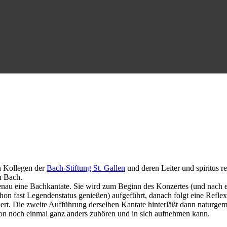
en Kollegen der
Bach-Stiftung St. Gallen
und deren Leiter und spiritus 
n Bach.
genau eine Bachkantate. Sie wird zum Beginn des Konzertes (und nach e
 fast Legendenstatus genießen) aufgeführt, danach folgt eine Reflexio
ert. Die zweite Aufführung derselben Kantate hinterläßt dann naturgem
ion noch einmal ganz anders zuhören und in sich aufnehmen kann.