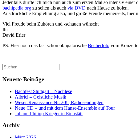
Jedenfalls durfte ich mich nun auch zum ersten Mal so intensiv eine
bachipedia.org
zu sehen als auch
via DVD
nach Hause zu holen.
Ausdrückliche Empfehlung also, und große Freude meinerseits, hier 
Viel Freude beim Zuhören und -schauen wünscht
Ihr
David Erler
PS: Hier noch das fast schon obligatorische
Becherfoto
vom Konzertor
Suchen
nach:
Neueste Beiträge
Bachfest Stuttgart – Nachlese
Albrici – Geistliche Musik
Weser-Renaissance Nr. 20! | Radiosendungen
Neue CD – und mit dem Hanse-Ensemble auf Tour
Johann Philipp Krieger in Eichstätt
Archiv
März 2026