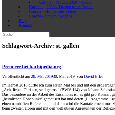
Corona – Petition 2020 – Media
Karfreitag 2020 – Passion trotzt Corona
Corona – Homemade-Videos
Corona – Streamingvideos
Blog
Kontakt
Suchen
nach:
Schlagwort-Archiv:
st. gallen
Premiere bei bachipedia.org
Veröffentlicht am
29. Mai 2019
30. Mai 2019
von
David Erler
Im Herbst 2018 durfte ich zum ersten Mal bei und mit den großartig
„Ach, lieben Christen, seid getrost“ (BWV 114) von Johann Sebastia
Das besondere an der Arbeit des Ensembles ist: es gibt pro Konzert 
„heimlichen Höhepunkt“ gemausert hat und deren „Lutzogramme“ schon
einen namhaften Referenten, und dann wird die Kantate erneut musizi
beim zweiten Hören und mit den vielfältigen Anregungen der Reflex