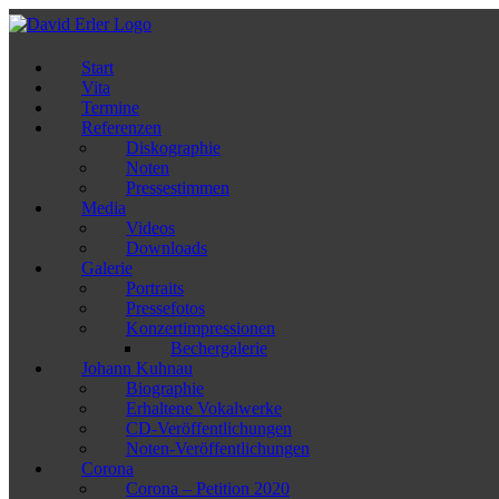
Zum
Inhalt
springen
Start
Vita
Termine
Referenzen
Diskographie
Noten
Pressestimmen
Media
Videos
Downloads
Galerie
Portraits
Pressefotos
Konzertimpressionen
Bechergalerie
Johann Kuhnau
Biographie
Erhaltene Vokalwerke
CD-Veröffentlichungen
Noten-Veröffentlichungen
Corona
Corona – Petition 2020