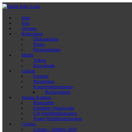
Zum
Inhalt
springen
Start
Vita
Termine
Referenzen
Diskographie
Noten
Pressestimmen
Media
Videos
Downloads
Galerie
Portraits
Pressefotos
Konzertimpressionen
Bechergalerie
Johann Kuhnau
Biographie
Erhaltene Vokalwerke
CD-Veröffentlichungen
Noten-Veröffentlichungen
Corona
Corona – Petition 2020