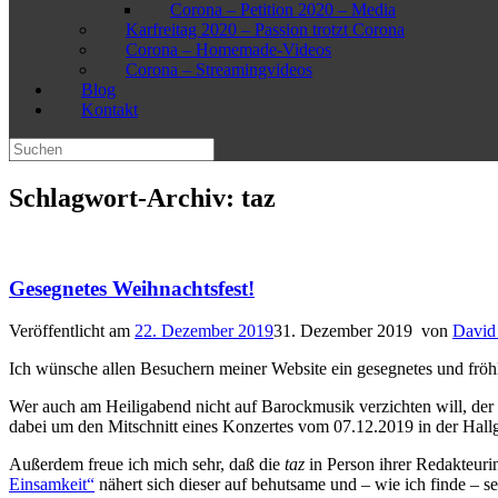
Corona – Petition 2020 – Media
Karfreitag 2020 – Passion trotzt Corona
Corona – Homemade-Videos
Corona – Streamingvideos
Blog
Kontakt
Suchen
nach:
Schlagwort-Archiv:
taz
Gesegnetes Weihnachtsfest!
Veröffentlicht am
22. Dezember 2019
31. Dezember 2019
von
David 
Ich wünsche allen Besuchern meiner Website ein gesegnetes und fröhl
Wer auch am Heiligabend nicht auf Barockmusik verzichten will, de
dabei um den Mitschnitt eines Konzertes vom 07.12.2019 in der Hall
Außerdem freue ich mich sehr, daß die
taz
in Person ihrer Redakteuri
Einsamkeit“
nähert sich dieser auf behutsame und – wie ich finde –