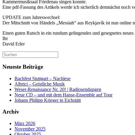
Kammermusiksaal Friedenau singen konnte.
Eine pdf-Fassung des Artikels werde ich sicherlich demnächst noch ve
UPDATE zum Jahreswechsel:
Der Mitschnitt von Händels „Messiah“ aus Reykjavík ist nun online 
Einen guten Rutsch in ein rundum gelingendes und gesegnetes neues
Ihr
David Erler
Suchen
nach:
Neueste Beiträge
Bachfest Stuttgart – Nachlese
Albrici – Geistliche Musik
Weser-Renaissance Nr. 20! | Radiosendungen
Neue CD – und mit dem Hanse-Ensemble auf Tour
Johann Philipp Krieger in Eichstätt
Archiv
März 2026
November 2025
Oktober 2025