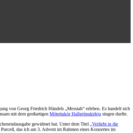
ung von Georg Friedrich Händels „Messiah“ erleben. Es handelt sich
einsam mit dem großartigen
Mótettukór Hallgrímskirkju
singen durfte.
Wochenendausgabe gewidmet hat. Unter dem Titel
„Verliebt in die
 Purcell, das ich am 3. Advent im Rahmen eines Konzertes im