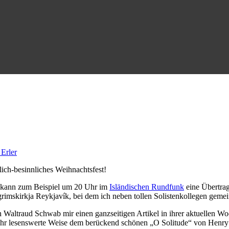
Erler
ich-besinnliches Weihnachtsfest!
r kann zum Beispiel um 20 Uhr im
Isländischen Rundfunk
eine Übertrag
grimskirkja Reykjavík, bei dem ich neben tollen Solistenkollegen gem
n Waltraud Schwab mir einen ganzseitigen Artikel in ihrer aktuellen 
 sehr lesenswerte Weise dem berückend schönen „O Solitude“ von Henry