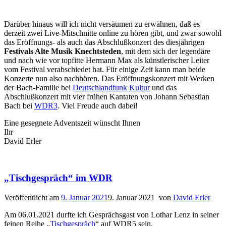
Darüber hinaus will ich nicht versäumen zu erwähnen, daß es
derzeit zwei Live-Mitschnitte online zu hören gibt, und zwar sowohl
das Eröffnungs- als auch das Abschlußkonzert des diesjährigen
Festivals Alte Musik Knechtsteden
, mit dem sich der legendäre
und nach wie vor topfitte Hermann Max als künstlerischer Leiter
vom Festival verabschiedet hat. Für einige Zeit kann man beide
Konzerte nun also nachhören. Das Eröffnungskonzert mit Werken
der Bach-Familie bei
Deutschlandfunk Kultur
und das
Abschlußkonzert mit vier frühen Kantaten von Johann Sebastian
Bach bei
WDR3
. Viel Freude auch dabei!
Eine gesegnete Adventszeit wünscht Ihnen
Ihr
David Erler
„Tischgespräch“ im WDR
Veröffentlicht am
9. Januar 2021
9. Januar 2021
von
David Erler
Am 06.01.2021 durfte ich Gesprächsgast von Lothar Lenz in seiner
feinen Reihe „
Tischgespräch
“ auf WDR5 sein.