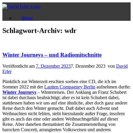
Zum
Inhalt
springen
Menü
Schlagwort-Archiv:
wdr
Winter Journeys – und Radiomitschnitte
Veröffentlicht am
7. Dezember 2023
7. Dezember 2023
von
David
Erler
Pünktlich zur Winterzeit erschien soeben eine CD, die ich im
Sommer 2022 mit der
Lautten Compagney Berlin
aufnehmen durfte:
Winter Journeys
– Winterreisen. Der Anklang an Franz Schubert
ist dabei durchaus beabsichtigt; aber es ist kein Schubert dabei,
stattdessen haben wir uns auf eine ähnliche, aber doch ganz andere
Reise durch den Winter gemacht. Daß dabei auch Advent und
Weihnachten nicht fehlen, steht hierzulande außer Frage, insofern
gibt es auch das eine oder andere Weihnachtsgefühl auf dieser
Reise. Aber daneben thematisiert die Zusammenstellung von
barocken Concerti, arrangierten Volksweisen und anderen