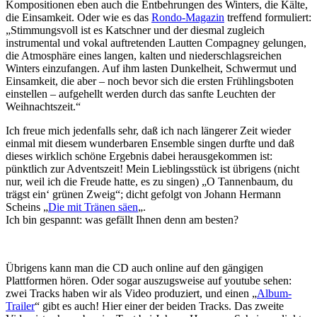
Kompositionen eben auch die Entbehrungen des Winters, die Kälte,
die Einsamkeit. Oder wie es das
Rondo-Magazin
treffend formuliert:
„Stimmungsvoll ist es Katschner und der diesmal zugleich
instrumental und vokal auftretenden Lautten Compagney gelungen,
die Atmosphäre eines langen, kalten und niederschlagsreichen
Winters einzufangen. Auf ihm lasten Dunkelheit, Schwermut und
Einsamkeit, die aber – noch bevor sich die ersten Frühlingsboten
einstellen – aufgehellt werden durch das sanfte Leuchten der
Weihnachtszeit.“
Ich freue mich jedenfalls sehr, daß ich nach längerer Zeit wieder
einmal mit diesem wunderbaren Ensemble singen durfte und daß
dieses wirklich schöne Ergebnis dabei herausgekommen ist:
pünktlich zur Adventszeit! Mein Lieblingsstück ist übrigens (nicht
nur, weil ich die Freude hatte, es zu singen) „O Tannenbaum, du
trägst ein‘ grünen Zweig“; dicht gefolgt von Johann Hermann
Scheins „
Die mit Tränen säen
„.
Ich bin gespannt: was gefällt Ihnen denn am besten?
Übrigens kann man die CD auch online auf den gängigen
Plattformen hören. Oder sogar auszugsweise auf youtube sehen:
zwei Tracks haben wir als Video produziert, und einen „
Album-
Trailer
“ gibt es auch! Hier einer der beiden Tracks. Das zweite