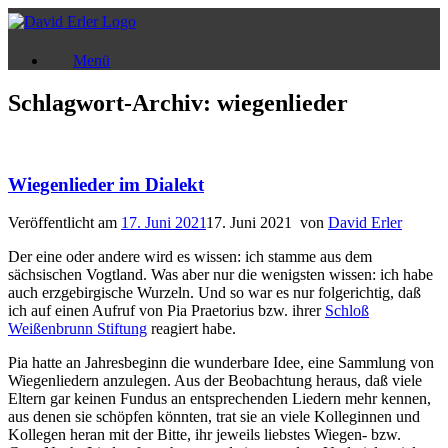
Zum
Inhalt
springen
Menü
Schlagwort-Archiv:
wiegenlieder
Wiegenlieder im Dialekt
Veröffentlicht am
17. Juni 2021
17. Juni 2021
von
David Erler
Der eine oder andere wird es wissen: ich stamme aus dem
sächsischen Vogtland. Was aber nur die wenigsten wissen: ich habe
auch erzgebirgische Wurzeln. Und so war es nur folgerichtig, daß
ich auf einen Aufruf von Pia Praetorius bzw. ihrer
Schloß
Weißenbrunn Stiftung
reagiert habe.
Pia hatte an Jahresbeginn die wunderbare Idee, eine Sammlung von
Wiegenliedern anzulegen. Aus der Beobachtung heraus, daß viele
Eltern gar keinen Fundus an entsprechenden Liedern mehr kennen,
aus denen sie schöpfen könnten, trat sie an viele Kolleginnen und
Kollegen heran mit der Bitte, ihr jeweils liebstes Wiegen- bzw.