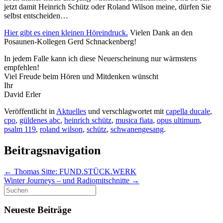
jetzt damit Heinrich Schütz oder Roland Wilson meine, dürfen Sie
selbst entscheiden…
Hier gibt es einen kleinen Höreindruck.
Vielen Dank an den
Posaunen-Kollegen Gerd Schnackenberg!
In jedem Falle kann ich diese Neuerscheinung nur wärmstens
empfehlen!
Viel Freude beim Hören und Mitdenken wünscht
Ihr
David Erler
Veröffentlicht in
Aktuelles
und verschlagwortet mit
capella ducale
,
cpo
,
güldenes abc
,
heinrich schütz
,
musica fiata
,
opus ultimum
,
psalm 119
,
roland wilson
,
schütz
,
schwanengesang
.
Beitragsnavigation
←
Thomas Sitte: FUND.STÜCK.WERK
Winter Journeys – und Radiomitschnitte
→
Suchen
nach:
Neueste Beiträge