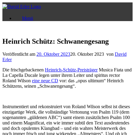
Zum
Inhalt
springen
Menü
Heinrich Schütz: Schwanengesang
Veröffentlicht am
20. Oktober 2023
20. Oktober 2023
von
David
Erler
Die frischgebackenen
Heinrich-Schütz-Preisträger
Musica Fiata und
La Capella Ducale legen unter ihrem Leiter und spiritus rector
Roland Wilson
eine neue CD
vor: das „opus ultimum“ Heinrich
Schützens, seinen „Schwanengesang“.
Instrumentiert und rekonstruiert von Roland Wilson selbst ist dieses
einzigartige Werk, die vollständige Vertonung von Psalm 119 (dem
sogenannten „güldenen ABC“) samt einem zusätzlichen Psalm 100
und einem Magnificat, ein wie immer subtil den Text ausdeutendes
und doch opulentes Klangbad – und ein wahres Meisterwerk des
noch immer frisch und jung wirkenden „Altmeisters“. Und ob ich