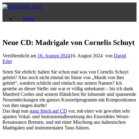
Zum
Inhalt
springen
Menü
Neue CD: Madrigale von Cornelis Schuyt
Veröffentlicht am
16. August 2024
16. August 2024
von
David
Erler
Seien Sie ehrlich: haben Sie schon mal was von Cornelis Schuyt
gehört? Also noch nicht einmal im Sinne von „Musik von ihm
gehört“, sondern schlicht und einfach nur seinen Namen? Ich
gestehe an dieser Stelle: mir war er völlig unbekannt – bis ich dank
Manfred Cordes und seinem Händchen für lohnende und spannende
Neuentdeckungen ein ganzes Konzertprogramm mit Kompositionen
von ihm singen durfte!
Das liegt nun
ganz frisch auf CD
vor, mit einer wie gewohnt sehr
aparten Vokal- und Instrumentalbesetzung des Ensembles Weser-
Renaissance Bremen, und mit einer Mischung aus italienischen
Madrigalen und instrumentalen Tanz-Sätzen.