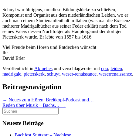
Schuyt war übrigens, um diese Bildungslücke zu schließen,
Komponist und Organist aus dem niederländischen Leiden, wo er
auch nach einem Studienaufenthalt in Italien (was u.a. die Existenz
mehrerer Madrigalbücher aus seiner Feder erklärt) nach dem Tod
seines Vaters dessen Nachfolger als Hauptorganist der dortigen
Pieterskerk wurde. Er lebte von 1557 bis 1616.
Viel Freude beim Hören und Entdecken wünscht
Ihr
David Erler
Veröffentlicht in
Aktuelles
und verschlagwortet mit
cpo
,
leiden
,
madrigale
,
pieterskerk
,
schuyt
,
weser-renaissance
,
weserrenaissance
.
Beitragsnavigation
←
Neues zum Hören: Breitkopf-Podcast und…
Reden über Musik – Bachs…
→
Suchen
nach:
Neueste Beiträge
Bachfest Stuttgart – Nachlese