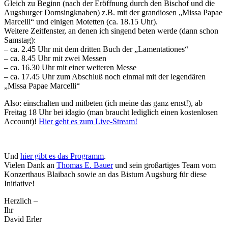
Gleich zu Beginn (nach der Eröffnung durch den Bischof und die
Augsburger Domsingknaben) z.B. mit der grandiosen „Missa Papae
Marcelli“ und einigen Motetten (ca. 18.15 Uhr).
Weitere Zeitfenster, an denen ich singend beten werde (dann schon
Samstag):
– ca. 2.45 Uhr mit dem dritten Buch der „Lamentationes“
– ca. 8.45 Uhr mit zwei Messen
– ca. 16.30 Uhr mit einer weiteren Messe
– ca. 17.45 Uhr zum Abschluß noch einmal mit der legendären
„Missa Papae Marcelli“
Also: einschalten und mitbeten (ich meine das ganz ernst!), ab
Freitag 18 Uhr bei idagio (man braucht lediglich einen kostenlosen
Account)!
Hier geht es zum Live-Stream!
Und
hier gibt es das Programm
.
Vielen Dank an
Thomas E. Bauer
und sein großartiges Team vom
Konzerthaus Blaibach sowie an das
Bistum Augsburg
für diese
Initiative!
Herzlich –
Ihr
David Erler