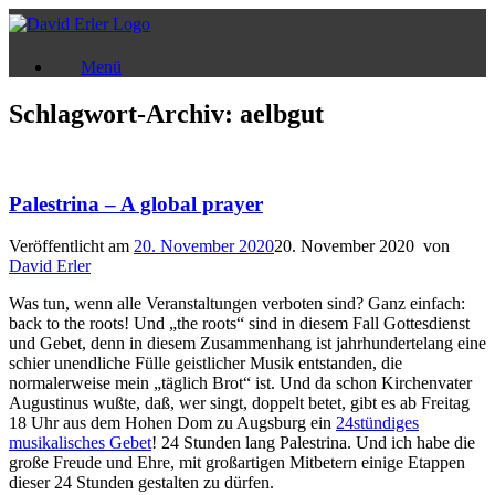
Zum
Inhalt
springen
Menü
Schlagwort-Archiv:
aelbgut
Palestrina – A global prayer
Veröffentlicht am
20. November 2020
20. November 2020
von
David Erler
Was tun, wenn alle Veranstaltungen verboten sind? Ganz einfach:
back to the roots! Und „the roots“ sind in diesem Fall Gottesdienst
und Gebet, denn in diesem Zusammenhang ist jahrhundertelang eine
schier unendliche Fülle geistlicher Musik entstanden, die
normalerweise mein „täglich Brot“ ist. Und da schon Kirchenvater
Augustinus wußte, daß, wer singt, doppelt betet, gibt es ab Freitag
18 Uhr aus dem Hohen Dom zu Augsburg ein
24stündiges
musikalisches Gebet
! 24 Stunden lang Palestrina. Und ich habe die
große Freude und Ehre, mit großartigen Mitbetern einige Etappen
dieser 24 Stunden gestalten zu dürfen.