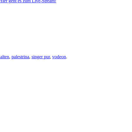
Hier geht es zum Live-Stream!
alten
,
palestrina
,
singer pur
,
vodeon
.