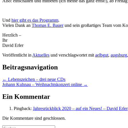
Also: einschalten und mitbeten (ich meine das ganz ernst!), ab Freita
Und
hier gibt es das Programm
.
Vielen Dank an
Thomas E. Bauer
und sein großartiges Team vom Ko
Herzlich –
Ihr
David Erler
Veröffentlicht in
Aktuelles
und verschlagwortet mit
aelbgut
,
augsburg
Beitragsnavigation
←
Lebenszeichen – drei neue CDs
Johann Kuhnau – Weihnachtskonzert online
→
Ein Kommentar
Pingback:
Jahresrückblick 2020 – auf ein Neues! – David Erler
Die Kommentare sind geschlossen.
Suchen