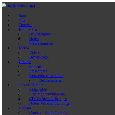
Zum
Inhalt
springen
Start
Vita
Termine
Referenzen
Diskographie
Noten
Pressestimmen
Media
Videos
Downloads
Galerie
Portraits
Pressefotos
Konzertimpressionen
Bechergalerie
Johann Kuhnau
Biographie
Erhaltene Vokalwerke
CD-Veröffentlichungen
Noten-Veröffentlichungen
Corona
Corona – Petition 2020