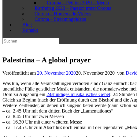
Corona – Petition 2020 – Media
Karfreitag 2020 – Passion trotzt Corona
Corona – Homemade-Videos
Corona – Streamingvideos
Blog
Kontakt
Suchen
nach:
Palestrina – A global prayer
Veröffentlicht am
20. November 2020
20. November 2020
von
David
Was tun, wenn alle Veranstaltungen verboten sind? Ganz einfach: back
unendliche Fülle geistlicher Musik entstanden, die normalerweise mei
Dom zu Augsburg ein
24stündiges musikalisches Gebet
! 24 Stunden 
Gleich zu Beginn (nach der Eröffnung durch den Bischof und die Aug
Weitere Zeitfenster, an denen ich singend beten werde (dann schon S
– ca. 2.45 Uhr mit dem dritten Buch der „Lamentationes“
– ca. 8.45 Uhr mit zwei Messen
– ca. 16.30 Uhr mit einer weiteren Messe
– ca. 17.45 Uhr zum Abschluß noch einmal mit der legendären „Miss