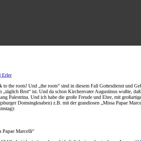
 Erler
 to the roots! Und „the roots“ sind in diesem Fall Gottesdienst und G
n „täglich Brot“ ist. Und da schon Kirchenvater Augustinus wußte, daß,
lang Palestrina. Und ich habe die große Freude und Ehre, mit großartig
sburger Domsingknaben) z.B. mit der grandiosen „Missa Papae Marcell
amstag):
a Papae Marcelli“