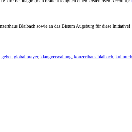
g 18 Uhr bei idagio (man braucht lediglich einen kostenlosen Account)!
nzerthaus Blaibach sowie an das
Bistum Augsburg
für diese Initiative!
,
gebet
,
global prayer
,
klangverwaltung
,
konzerthaus blaibach
,
kulturerh