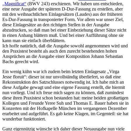
„Magnificat“
(BWV 243) erschienen. Wir haben uns entschieden,
eine neue Ausgabe der späteren D-Dur-Fassung zu erstellen, aber
mit den weihnachtlichen Einlagesätzen (Laudes) aus der früheren
Es-Dur-Fassung in transponierter Form. Vor allem war unser Ziel,
diese Einlagesätze an den richtigen Stellen in der Ausgabe
abzudrucken, so daß man bei einer Einbeziehung dieser Sätze nicht
in einen Anhang blättern muß. Und bei einer Aufführung ohne sie
kann man sie einfach überblättern.
Ich hoffe natürlich, daß die Ausgabe sowohl angenommen wird und
den Praxistest besteht als auch den zurecht bestehenden hohen
Ansprüchen an die Ausgabe einer Komposition Johann Sebastian
Bachs gerecht wird.
Ein wenig kühn war ich zudem beim letzten Einlagesatz „Virga
Jesse floruit“: dieser ist nur unvollständig überliefert, so daß eine
Rekonstruktion des Satzschlusses notwendig ist. Ich habe mich an
diese Aufgabe gewagt und eine eigene Fassung erstellt, die hiermit
nun vorliegt. Und ich freue mich sagen zu können, daß zumindest
diese ihren Praxistest schon bestanden hat: meine beiden großartigen
Kollegen und Freunde Yeree Suh und Thomas E. Bauer haben sie in
Konzerten mit der Hofkapelle München im vergangenen Dezember
erarbeitet und aufgeführt. Es gab keine Klagen, im Gegenteil: sie hat
wunderbar funktioniert.
Ganz eigennützig wünsche ich daher dieser Neuausgabe nun viele