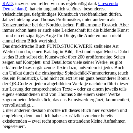
RAD
, inzwischen treffen wir uns regelmäßig dank
Crescendo
Deutschland
), hat ein unglaublich schönes, besonderes,
vielschichtiges, tiefgründiges Kunstbuch veröffentlichen dürfen.
Jahrzehntelang war Thomas Profimusiker, unter anderem als
Konzertmeister bei der Norddeutschen Philharmonie Rostock. Aber
immer schon hatte er auch eine Leidenschaft für die bildende Kunst
– und ein einzigartiges Auge für Dinge, die Anderen noch nicht
einmal einen Blick wert sind.
Das druckfrische Buch FUND.STÜCK.WERK stellt eine Art
Werkschau dar, einen Katalog in Bild, Text und sogar Musik. Dabei
ist das Buch selbst ein Kunstwerk: über 200 großformatige Seiten
zeigen auf Komplett- und Detailfotos viele seiner Werke, es gibt
erklärende bzw. ergänzende Texte dazu, außerdem ist jedes Buch
ein Unikat durch die einzigartige Spindschild-Nummerierung (auch
das ein Fundstück). Und nicht zuletzt ist ein ganz besonderer Bonus
der QR-Code zu jedem abgebildeten Werk: je nachdem führt dieser
zur Lesung der entsprechenden Texte – oder zu einem jeweils teils
eigens entstandenen und von Thomas Sitte einem seiner Werke
zugeordneten Musikstück, das das Kunstwerk ergänzt, kommentiert,
vervollständigt…
Unter anderem deshalb möchte ich dieses Buch hier vorstellen und
empfehlen, denn auch ich habe – zusätzlich zu einer bereits
existierenden – zwei recht spontan entstandene kleine Aufnahmen
beigesteuert.