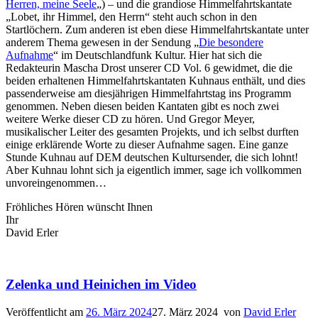
Herren, meine Seele
„) – und die grandiose Himmelfahrtskantate
„Lobet, ihr Himmel, den Herrn“ steht auch schon in den
Startlöchern. Zum anderen ist eben diese Himmelfahrtskantate unter
anderem Thema gewesen in der Sendung „
Die besondere
Aufnahme
“ im Deutschlandfunk Kultur. Hier hat sich die
Redakteurin Mascha Drost unserer CD Vol. 6 gewidmet, die die
beiden erhaltenen Himmelfahrtskantaten Kuhnaus enthält, und dies
passenderweise am diesjährigen Himmelfahrtstag ins Programm
genommen. Neben diesen beiden Kantaten gibt es noch zwei
weitere Werke dieser CD zu hören. Und Gregor Meyer,
musikalischer Leiter des gesamten Projekts, und ich selbst durften
einige erklärende Worte zu dieser Aufnahme sagen. Eine ganze
Stunde Kuhnau auf DEM deutschen Kultursender, die sich lohnt!
Aber Kuhnau lohnt sich ja eigentlich immer, sage ich vollkommen
unvoreingenommen…
Fröhliches Hören wünscht Ihnen
Ihr
David Erler
Zelenka und Heinichen im Video
Veröffentlicht am
26. März 2024
27. März 2024
von
David Erler