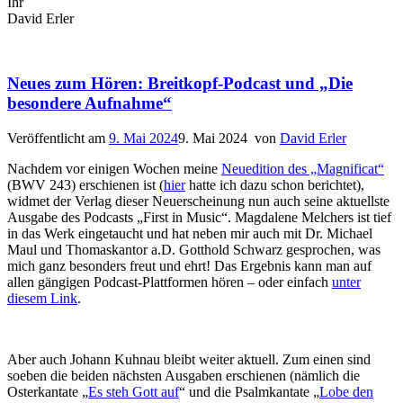
Ihr
David Erler
Neues zum Hören: Breitkopf-Podcast und „Die
besondere Aufnahme“
Veröffentlicht am
9. Mai 2024
9. Mai 2024
von
David Erler
Nachdem vor einigen Wochen meine
Neuedition des „Magnificat“
(BWV 243) erschienen ist (
hier
hatte ich dazu schon berichtet),
widmet der Verlag dieser Neuerscheinung nun auch seine aktuellste
Ausgabe des Podcasts „First in Music“. Magdalene Melchers ist tief
in das Werk eingetaucht und hat neben mir auch mit Dr. Michael
Maul und Thomaskantor a.D. Gotthold Schwarz gesprochen, was
mich ganz besonders freut und ehrt! Das Ergebnis kann man auf
allen gängigen Podcast-Plattformen hören – oder einfach
unter
diesem Link
.
Aber auch Johann Kuhnau bleibt weiter aktuell. Zum einen sind
soeben die beiden nächsten Ausgaben erschienen (nämlich die
Osterkantate „
Es steh Gott auf
“ und die Psalmkantate „
Lobe den