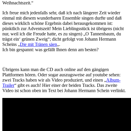
Weihnachtszeit.“
Ich freue mich jedenfalls sehr, daß ich nach längerer Zeit wieder
einmal mit diesem wunderbaren Ensemble singen durfte und daß
dieses wirklich schöne Ergebnis dabei herausgekommen ist:
pünktlich zur Adventszeit! Mein Lieblingsstück ist übrigens (nicht
nur, weil ich die Freude hatte, es zu singen) „O Tannenbaum, du
trägst ein‘ grünen Zweig“; dicht gefolgt von Johann Hermann
Scheins „
Die mit Tränen säen
„.
Ich bin gespannt: was gefällt Ihnen denn am besten?
Übrigens kann man die CD auch online auf den gängigen
Plattformen hören. Oder sogar auszugsweise auf youtube sehen:
zwei Tracks haben wir als Video produziert, und einen „
Album-
Trailer
“ gibt es auch! Hier einer der beiden Tracks. Das zweite
Video ist schon oben im Text bei Johann Hermann Schein verlinkt.