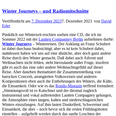
Winter Journeys – und Radiomitschnitte
Veröffentlicht am
7. Dezember 2023
7. Dezember 2023
von
David
Erler
Pünktlich zur Winterzeit erschien soeben eine CD, die ich im
Sommer 2022 mit der
Lautten Compagney Berlin
aufnehmen durfte:
Winter Journeys
– Winterreisen. Der Anklang an Franz Schubert
ist dabei durchaus beabsichtigt; aber es ist kein Schubert dabei,
stattdessen haben wir uns auf eine ähnliche, aber doch ganz andere
Reise durch den Winter gemacht. Daß dabei auch Advent und
Weihnachten nicht fehlen, steht hierzulande außer Frage, insofern
gibt es auch das eine oder andere Weihnachtsgefühl auf dieser
Reise. Aber daneben thematisiert die Zusammenstellung von
barocken Concerti, arrangierten Volksweisen und anderen
Kompositionen eben auch die Entbehrungen des Winters, die Kälte,
die Einsamkeit. Oder wie es das
Rondo-Magazin
treffend formuliert:
„Stimmungsvoll ist es Katschner und der diesmal zugleich
instrumental und vokal auftretenden Lautten Compagney gelungen,
die Atmosphäre eines langen, kalten und niederschlagsreichen
Winters einzufangen. Auf ihm lasten Dunkelheit, Schwermut und
Einsamkeit, die aber – noch bevor sich die ersten Frühlingsboten
einstellen – aufgehellt werden durch das sanfte Leuchten der