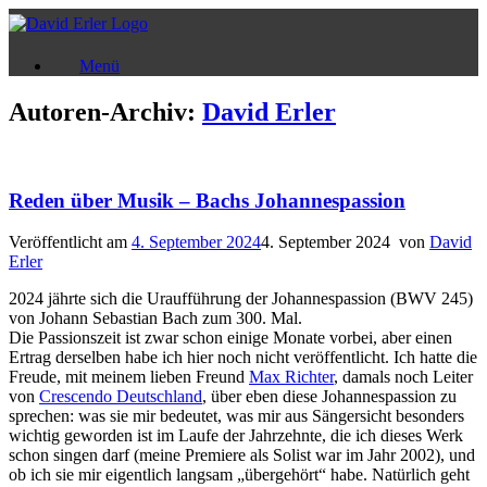
Zum
Inhalt
springen
Menü
Autoren-Archiv:
David Erler
Reden über Musik – Bachs Johannespassion
Veröffentlicht am
4. September 2024
4. September 2024
von
David
Erler
2024 jährte sich die Uraufführung der Johannespassion (BWV 245)
von Johann Sebastian Bach zum 300. Mal.
Die Passionszeit ist zwar schon einige Monate vorbei, aber einen
Ertrag derselben habe ich hier noch nicht veröffentlicht. Ich hatte die
Freude, mit meinem lieben Freund
Max Richter
, damals noch Leiter
von
Crescendo Deutschland
, über eben diese Johannespassion zu
sprechen: was sie mir bedeutet, was mir aus Sängersicht besonders
wichtig geworden ist im Laufe der Jahrzehnte, die ich dieses Werk
schon singen darf (meine Premiere als Solist war im Jahr 2002), und
ob ich sie mir eigentlich langsam „übergehört“ habe. Natürlich geht