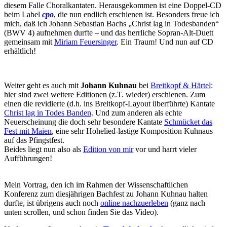
diesem Falle Choralkantaten. Herausgekommen ist eine Doppel-CD
beim Label
cpo
, die nun endlich erschienen ist. Besonders freue ich
mich, daß ich Johann Sebastian Bachs „Christ lag in Todesbanden“
(BWV 4) aufnehmen durfte – und das herrliche Sopran-Alt-Duett
gemeinsam mit
Miriam Feuersinger
. Ein Traum! Und nun auf CD
erhältlich!
Weiter geht es auch mit
Johann Kuhnau
bei
Breitkopf & Härtel
:
hier sind zwei weitere Editionen (z.T. wieder) erschienen. Zum
einen die revidierte (d.h. ins Breitkopf-Layout überführte) Kantate
Christ lag in Todes Banden
. Und zum anderen als echte
Neuerscheinung die doch sehr besondere Kantate
Schmücket das
Fest mit Maien
, eine sehr Hohelied-lastige Komposition Kuhnaus
auf das Pfingstfest.
Beides liegt nun also als
Edition von mir
vor und harrt vieler
Aufführungen!
Mein Vortrag, den ich im Rahmen der Wissenschaftlichen
Konferenz zum diesjährigen Bachfest zu Johann Kuhnau halten
durfte, ist übrigens auch noch
online nachzuerleben
(ganz nach
unten scrollen, und schon finden Sie das Video).