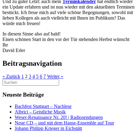
Und zu guter Letzt: auch mein
Terminkalender
hat endlich wieder
ein Update erfahren und ist nun wieder mit den aktuellsten Terminen
bestückt. Ich freue mich auf viele schöne Begegnungen, sowohl mit
lieben Kollegen als auch vielleicht mit Ihnen im Publikum? Das
würde mich freuen!
In diesem Sinne also auf bald!
Einen schönen Start in den vor der Tür stehenden Herbst wünscht
Ihr
David Erler
Beitragsnavigation
« Zurück
1
2
3
4
5
6
7
Weiter »
Suchen
nach:
Neueste Beiträge
Bachfest Stuttgart – Nachlese
Albrici – Geistliche Musik
Weser-Renaissance Nr. 20! | Radiosendungen
Neue CD – und mit dem Hanse-Ensemble auf Tour
Johann Philipp Krieger in Eichstätt