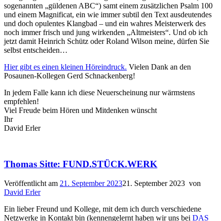
sogenannten „güldenen ABC“) samt einem zusätzlichen Psalm 100
und einem Magnificat, ein wie immer subtil den Text ausdeutendes
und doch opulentes Klangbad – und ein wahres Meisterwerk des
noch immer frisch und jung wirkenden „Altmeisters“. Und ob ich
jetzt damit Heinrich Schütz oder Roland Wilson meine, dürfen Sie
selbst entscheiden…
Hier gibt es einen kleinen Höreindruck.
Vielen Dank an den
Posaunen-Kollegen Gerd Schnackenberg!
In jedem Falle kann ich diese Neuerscheinung nur wärmstens
empfehlen!
Viel Freude beim Hören und Mitdenken wünscht
Ihr
David Erler
Thomas Sitte: FUND.STÜCK.WERK
Veröffentlicht am
21. September 2023
21. September 2023
von
David Erler
Ein lieber Freund und Kollege, mit dem ich durch verschiedene
Netzwerke in Kontakt bin (kennengelernt haben wir uns bei
DAS