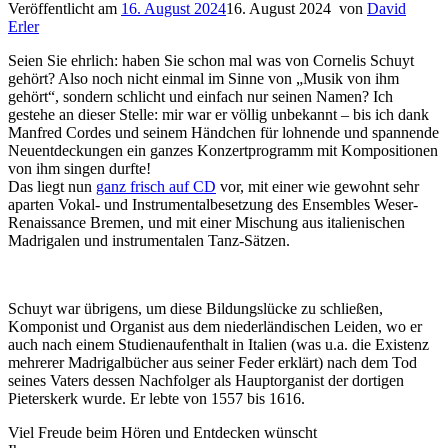
Veröffentlicht am
16. August 2024
16. August 2024
von
David
Erler
Seien Sie ehrlich: haben Sie schon mal was von Cornelis Schuyt
gehört? Also noch nicht einmal im Sinne von „Musik von ihm
gehört“, sondern schlicht und einfach nur seinen Namen? Ich
gestehe an dieser Stelle: mir war er völlig unbekannt – bis ich dank
Manfred Cordes und seinem Händchen für lohnende und spannende
Neuentdeckungen ein ganzes Konzertprogramm mit Kompositionen
von ihm singen durfte!
Das liegt nun
ganz frisch auf CD
vor, mit einer wie gewohnt sehr
aparten Vokal- und Instrumentalbesetzung des Ensembles Weser-
Renaissance Bremen, und mit einer Mischung aus italienischen
Madrigalen und instrumentalen Tanz-Sätzen.
Schuyt war übrigens, um diese Bildungslücke zu schließen,
Komponist und Organist aus dem niederländischen Leiden, wo er
auch nach einem Studienaufenthalt in Italien (was u.a. die Existenz
mehrerer Madrigalbücher aus seiner Feder erklärt) nach dem Tod
seines Vaters dessen Nachfolger als Hauptorganist der dortigen
Pieterskerk wurde. Er lebte von 1557 bis 1616.
Viel Freude beim Hören und Entdecken wünscht