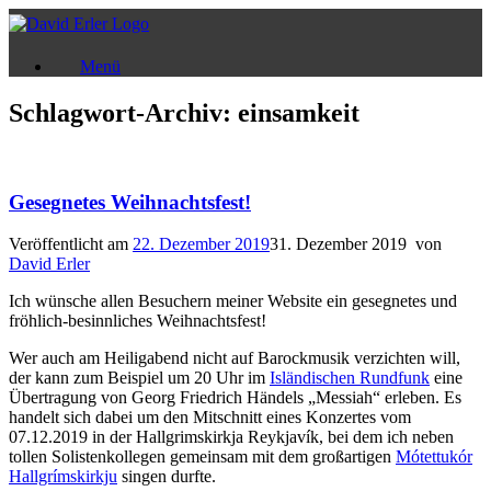
Zum
Inhalt
springen
Menü
Schlagwort-Archiv:
einsamkeit
Gesegnetes Weihnachtsfest!
Veröffentlicht am
22. Dezember 2019
31. Dezember 2019
von
David Erler
Ich wünsche allen Besuchern meiner Website ein gesegnetes und
fröhlich-besinnliches Weihnachtsfest!
Wer auch am Heiligabend nicht auf Barockmusik verzichten will,
der kann zum Beispiel um 20 Uhr im
Isländischen Rundfunk
eine
Übertragung von Georg Friedrich Händels „Messiah“ erleben. Es
handelt sich dabei um den Mitschnitt eines Konzertes vom
07.12.2019 in der Hallgrimskirkja Reykjavík, bei dem ich neben
tollen Solistenkollegen gemeinsam mit dem großartigen
Mótettukór
Hallgrímskirkju
singen durfte.