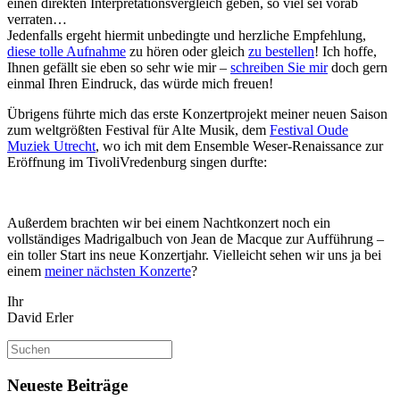
einen direkten Interpretationsvergleich geben, so viel sei vorab
verraten…
Jedenfalls ergeht hiermit unbedingte und herzliche Empfehlung,
diese tolle Aufnahme
zu hören oder gleich
zu bestellen
! Ich hoffe,
Ihnen gefällt sie eben so sehr wie mir –
schreiben Sie mir
doch gern
einmal Ihren Eindruck, das würde mich freuen!
Übrigens führte mich das erste Konzertprojekt meiner neuen Saison
zum weltgrößten Festival für Alte Musik, dem
Festival Oude
Muziek Utrecht
, wo ich mit dem Ensemble Weser-Renaissance zur
Eröffnung im TivoliVredenburg singen durfte:
Außerdem brachten wir bei einem Nachtkonzert noch ein
vollständiges Madrigalbuch von Jean de Macque zur Aufführung –
ein toller Start ins neue Konzertjahr. Vielleicht sehen wir uns ja bei
einem
meiner nächsten Konzerte
?
Ihr
David Erler
Suchen
nach:
Neueste Beiträge