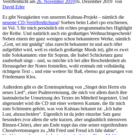
Veröffentlicht am
26. November 2019
16. Dezember 2019
von
David Erler
Es gibt Neuigkeiten von unserem Kuhnau-Projekt – nämlich die
neueste CD-Veröffentlichung
! Soeben beim Label cpo erschienen,
ist Vol. 5 für mich persönlich ein echtes programmatisches Highlight
der Reihe. Und natürlich auch ein großartiges Weihnachtsgeschenk!
Neben einem der ganz wenigen schon bekannteren Werke, nämlich
„Gott, sei mir gnädig“ (das zurecht bekannter ist und auch öfter
aufgeführt wird, weil es einfach großartige Musik ist), gibt es zwei
tolle Solokantaten: eine für Sopran, die Isabel Schicketanz ganz
zauberhaft singt – und, so möchte ich bei aller Bescheidenheit als
Herausgeber der Noten feststellen, wohl erstmals mit vollständig
richtigem Text -, und eine weitere für Baß, ebenso gut gesungen von
Friedemann Klos.
Außerdem gibt es die Ersteinspielung von „Singet dem Herrn ein
neues Lied“, einer Psalmvertonung, die mich vor allem durch ihre
lautmalerische Umsetzung des Textes im Mittelteil begeistert. Und
abgerundet wird die CD mit einer weiteren Kantate, die für mich
zum Schönsten gehört, was von Kuhnau bekannt ist: „Ich habe
Lust, abzuscheiden“. Eigentlich ist da jeder einzelne Satz ganz
besonders (vor allem die sehr kurzen, aber unglaublich intensiven
Binnen-Chöre), aber am Ende toppt das eine seiner ergreifendsten
Choralvertonungen zu „Mit Fried und Freud ich fahr dahin“.