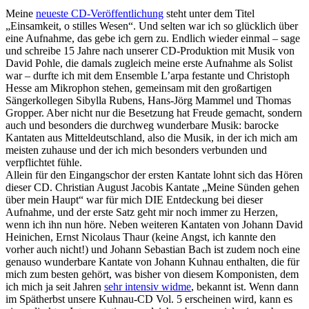
Meine
neueste CD-Veröffentlichung
steht unter dem Titel
„Einsamkeit, o stilles Wesen“. Und selten war ich so glücklich über
eine Aufnahme, das gebe ich gern zu. Endlich wieder einmal – sage
und schreibe 15 Jahre nach unserer CD-Produktion mit Musik von
David Pohle, die damals zugleich meine erste Aufnahme als Solist
war – durfte ich mit dem Ensemble L’arpa festante und Christoph
Hesse am Mikrophon stehen, gemeinsam mit den großartigen
Sängerkollegen Sibylla Rubens, Hans-Jörg Mammel und Thomas
Gropper. Aber nicht nur die Besetzung hat Freude gemacht, sondern
auch und besonders die durchweg wunderbare Musik: barocke
Kantaten aus Mitteldeutschland, also die Musik, in der ich mich am
meisten zuhause und der ich mich besonders verbunden und
verpflichtet fühle.
Allein für den Eingangschor der ersten Kantate lohnt sich das Hören
dieser CD. Christian August Jacobis Kantate „Meine Sünden gehen
über mein Haupt“ war für mich DIE Entdeckung bei dieser
Aufnahme, und der erste Satz geht mir noch immer zu Herzen,
wenn ich ihn nun höre. Neben weiteren Kantaten von Johann David
Heinichen, Ernst Nicolaus Thaur (keine Angst, ich kannte den
vorher auch nicht!) und Johann Sebastian Bach ist zudem noch eine
genauso wunderbare Kantate von Johann Kuhnau enthalten, die für
mich zum besten gehört, was bisher von diesem Komponisten, dem
ich mich ja seit Jahren
sehr intensiv widme
, bekannt ist. Wenn dann
im Spätherbst unsere Kuhnau-CD Vol. 5 erscheinen wird, kann es