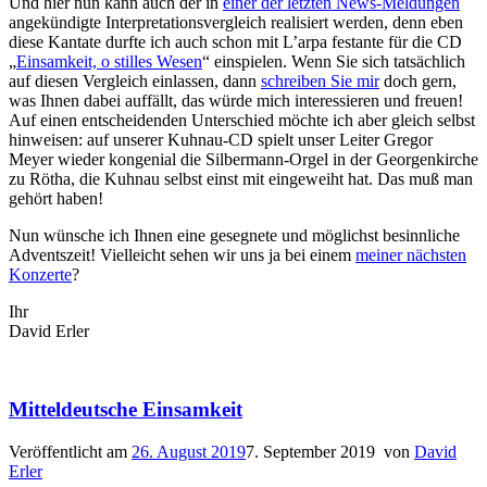
Und hier nun kann auch der in
einer der letzten News-Meldungen
angekündigte Interpretationsvergleich realisiert werden, denn eben
diese Kantate durfte ich auch schon mit L’arpa festante für die CD
„
Einsamkeit, o stilles Wesen
“ einspielen. Wenn Sie sich tatsächlich
auf diesen Vergleich einlassen, dann
schreiben Sie mir
doch gern,
was Ihnen dabei auffällt, das würde mich interessieren und freuen!
Auf einen entscheidenden Unterschied möchte ich aber gleich selbst
hinweisen: auf unserer Kuhnau-CD spielt unser Leiter Gregor
Meyer wieder kongenial die Silbermann-Orgel in der Georgenkirche
zu Rötha, die Kuhnau selbst einst mit eingeweiht hat. Das muß man
gehört haben!
Nun wünsche ich Ihnen eine gesegnete und möglichst besinnliche
Adventszeit! Vielleicht sehen wir uns ja bei einem
meiner nächsten
Konzerte
?
Ihr
David Erler
Mitteldeutsche Einsamkeit
Veröffentlicht am
26. August 2019
7. September 2019
von
David
Erler