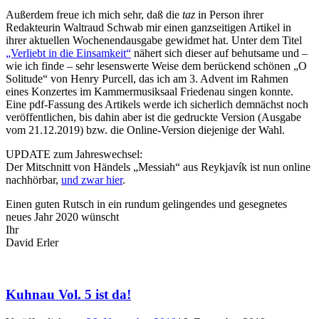
Außerdem freue ich mich sehr, daß die
taz
in Person ihrer
Redakteurin Waltraud Schwab mir einen ganzseitigen Artikel in
ihrer aktuellen Wochenendausgabe gewidmet hat. Unter dem Titel
„Verliebt in die Einsamkeit“
nähert sich dieser auf behutsame und –
wie ich finde – sehr lesenswerte Weise dem berückend schönen „O
Solitude“ von Henry Purcell, das ich am 3. Advent im Rahmen
eines Konzertes im Kammermusiksaal Friedenau singen konnte.
Eine pdf-Fassung des Artikels werde ich sicherlich demnächst noch
veröffentlichen, bis dahin aber ist die gedruckte Version (Ausgabe
vom 21.12.2019) bzw. die Online-Version diejenige der Wahl.
UPDATE zum Jahreswechsel:
Der Mitschnitt von Händels „Messiah“ aus Reykjavík ist nun online
nachhörbar,
und zwar hier
.
Einen guten Rutsch in ein rundum gelingendes und gesegnetes
neues Jahr 2020 wünscht
Ihr
David Erler
Kuhnau Vol. 5 ist da!