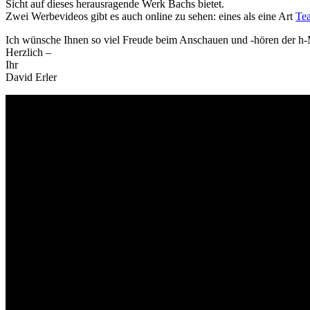
Sicht auf dieses herausragende Werk Bachs bietet.
Zwei Werbevideos gibt es auch online zu sehen: eines als eine Art
Tea
Ich wünsche Ihnen so viel Freude beim Anschauen und -hören der h-M
Herzlich –
Ihr
David Erler