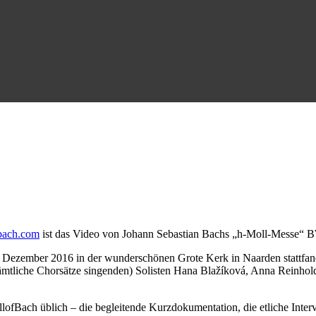
bach.com
ist das Video von Johann Sebastian Bachs „h-Moll-Messe“ 
zember 2016 in der wunderschönen Grote Kerk in Naarden stattfand, u
ämtliche Chorsätze singenden) Solisten Hana Blažíková, Anna Reinhold
llofBach üblich – die begleitende Kurzdokumentation, die etliche Interv