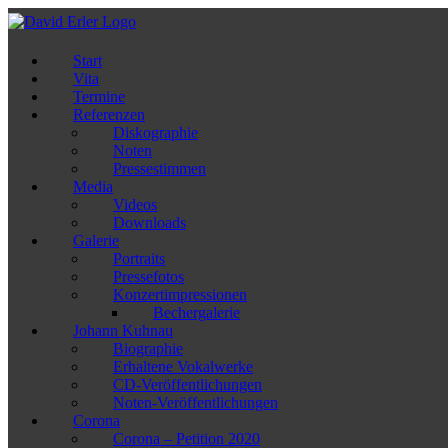
Zum
Inhalt
springen
Start
Vita
Termine
Referenzen
Diskographie
Noten
Pressestimmen
Media
Videos
Downloads
Galerie
Portraits
Pressefotos
Konzertimpressionen
Bechergalerie
Johann Kuhnau
Biographie
Erhaltene Vokalwerke
CD-Veröffentlichungen
Noten-Veröffentlichungen
Corona
Corona – Petition 2020