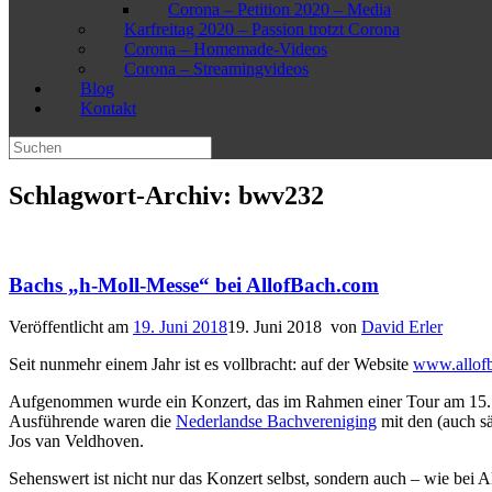
Corona – Petition 2020 – Media
Karfreitag 2020 – Passion trotzt Corona
Corona – Homemade-Videos
Corona – Streamingvideos
Blog
Kontakt
Suchen
nach:
Schlagwort-Archiv:
bwv232
Bachs „h-Moll-Messe“ bei AllofBach.com
Veröffentlicht am
19. Juni 2018
19. Juni 2018
von
David Erler
Seit nunmehr einem Jahr ist es vollbracht: auf der Website
www.allof
Aufgenommen wurde ein Konzert, das im Rahmen einer Tour am 15. De
Ausführende waren die
Nederlandse Bachvereniging
mit den (auch s
Jos van Veldhoven.
Sehenswert ist nicht nur das Konzert selbst, sondern auch – wie bei A