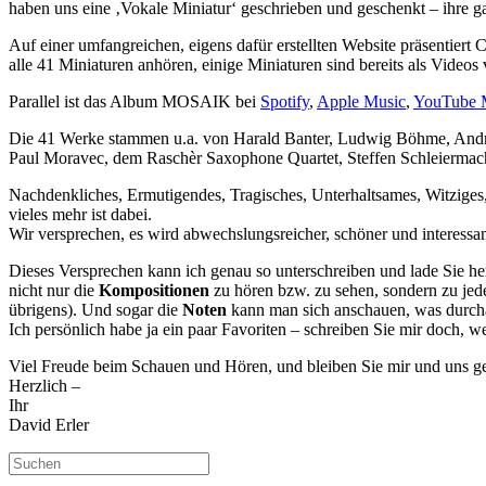
haben uns eine ‚Vokale Miniatur‘ geschrieben und geschenkt – ihre g
Auf einer umfangreichen, eigens dafür erstellten Website präsentie
alle 41 Miniaturen anhören, einige Miniaturen sind bereits als Video
Parallel ist das Album MOSAIK bei
Spotify
,
Apple Music
,
YouTube 
Die 41 Werke stammen u.a. von Harald Banter, Ludwig Böhme, Andrew
Paul Moravec, dem Raschèr Saxophone Quartet, Steffen Schleiermach
Nachdenkliches, Ermutigendes, Tragisches, Unterhaltsames, Witziges
vieles mehr ist dabei.
Wir versprechen, es wird abwechslungsreicher, schöner und interessante
Dieses Versprechen kann ich genau so unterschreiben und lade Sie herz
nicht nur die
Kompositionen
zu hören bzw. zu sehen, sondern zu jed
übrigens). Und sogar die
Noten
kann man sich anschauen, was durchaus
Ich persönlich habe ja ein paar Favoriten – schreiben Sie mir doch, we
Viel Freude beim Schauen und Hören, und bleiben Sie mir und uns 
Herzlich –
Ihr
David Erler
Suchen
nach: