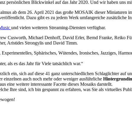
anz persönlichen Blickwinkel auf das Jahr 2020. Und wir haben uns mit
rt Calmus ab dem 26. April 2021 das große MOSAIK dieser Miniaturen i
s veröffentlicht. Dazu gibt es zu jedem Werk umfangreiche zusätzliche
Music
und vielen weiteren Streaming-Diensten verfügbar.
 Cusworth, Michael Denhoff, David Erler, Bernd Franke, Reiko Fütin
er, Aristides Strongylis und David Timm.
, Experimentelles, Sphärisches, Wütendes, Ironisches, Jazziges, Harm
r, als es das Jahr für Viele tatsächlich war.“
lich ein, sich auf diese 41 ganz unterschiedlichen Schlaglichter auf un
er einzelnen auch noch mehr oder weniger ausführliche
Hintergrundi
 eine weitere interessante Facette dieses Mosaiks darstellt.
lche Ihre sind, ich bin gespannt zu erfahren, was Sie als virtuelles Pu
gewogen!