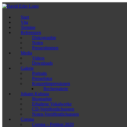
Zum
Inhalt
springen
Start
Vita
Termine
Referenzen
Diskographie
Noten
Pressestimmen
Media
Videos
Downloads
Galerie
Portraits
Pressefotos
Konzertimpressionen
Bechergalerie
Johann Kuhnau
Biographie
Erhaltene Vokalwerke
CD-Veröffentlichungen
Noten-Veröffentlichungen
Corona
Corona – Petition 2020