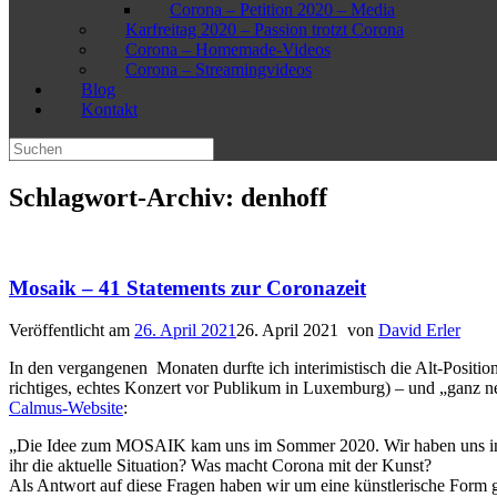
Corona – Petition 2020 – Media
Karfreitag 2020 – Passion trotzt Corona
Corona – Homemade-Videos
Corona – Streamingvideos
Blog
Kontakt
Suchen
nach:
Schlagwort-Archiv:
denhoff
Mosaik – 41 Statements zur Coronazeit
Veröffentlicht am
26. April 2021
26. April 2021
von
David Erler
In den vergangenen Monaten durfte ich interimistisch die Alt-Positi
richtiges, echtes Konzert vor Publikum in Luxemburg) – und „ganz 
Calmus-Website
:
„Die Idee zum MOSAIK kam uns im Sommer 2020. Wir haben uns in de
ihr die aktuelle Situation? Was macht Corona mit der Kunst?
Als Antwort auf diese Fragen haben wir um eine künstlerische Form 