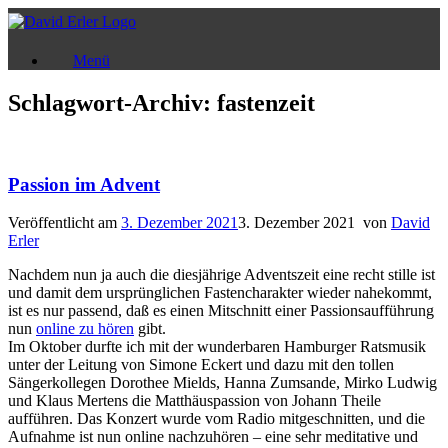
Zum
Inhalt
springen
Menü
Schlagwort-Archiv:
fastenzeit
Passion im Advent
Veröffentlicht am
3. Dezember 2021
3. Dezember 2021
von
David
Erler
Nachdem nun ja auch die diesjährige Adventszeit eine recht stille ist
und damit dem ursprünglichen Fastencharakter wieder nahekommt,
ist es nur passend, daß es einen Mitschnitt einer Passionsaufführung
nun
online zu hören
gibt.
Im Oktober durfte ich mit der wunderbaren Hamburger Ratsmusik
unter der Leitung von Simone Eckert und dazu mit den tollen
Sängerkollegen Dorothee Mields, Hanna Zumsande, Mirko Ludwig
und Klaus Mertens die Matthäuspassion von Johann Theile
aufführen. Das Konzert wurde vom Radio mitgeschnitten, und die
Aufnahme ist nun online nachzuhören – eine sehr meditative und