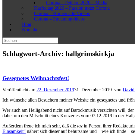
Corona – Petition 2020 – Media
Karfreitag 2020 – Passion trotzt Corona
Corona – Homemade-Videos
Corona – Streamingvideos
Blog
Kontakt
Suchen
nach:
Schlagwort-Archiv:
hallgrimskirkja
Gesegnetes Weihnachtsfest!
Veröffentlicht am
22. Dezember 2019
31. Dezember 2019
von
David 
Ich wünsche allen Besuchern meiner Website ein gesegnetes und fröhl
Wer auch am Heiligabend nicht auf Barockmusik verzichten will, de
dabei um den Mitschnitt eines Konzertes vom 07.12.2019 in der Hall
Außerdem freue ich mich sehr, daß die
taz
in Person ihrer Redakteuri
Einsamkeit“
nähert sich dieser auf behutsame und – wie ich finde –