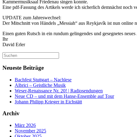
Kammermusiksaal Friedenau singen konnte.
Eine pdf-Fassung des Artikels werde ich sicherlich demnächst noch ve
UPDATE zum Jahreswechsel:
Der Mitschnitt von Händels „Messiah“ aus Reykjavík ist nun online 
Einen guten Rutsch in ein rundum gelingendes und gesegnetes neues
Ihr
David Erler
Suchen
nach:
Neueste Beiträge
Bachfest Stuttgart – Nachlese
Albrici – Geistliche Musik
Weser-Renaissance Nr. 20! | Radiosendungen
Neue CD – und mit dem Hanse-Ensemble auf Tour
Johann Philipp Krieger in Eichstätt
Archiv
März 2026
November 2025
Oktober 2025