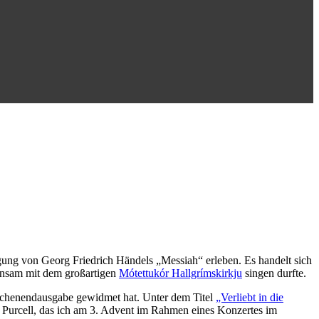
ung von Georg Friedrich Händels „Messiah“ erleben. Es handelt sich
einsam mit dem großartigen
Mótettukór Hallgrímskirkju
singen durfte.
Wochenendausgabe gewidmet hat. Unter dem Titel
„Verliebt in die
 Purcell, das ich am 3. Advent im Rahmen eines Konzertes im