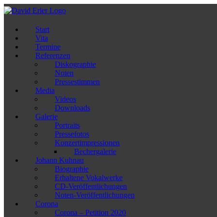
Zum
Inhalt
springen
Start
Vita
Termine
Referenzen
Diskographie
Noten
Pressestimmen
Media
Videos
Downloads
Galerie
Portraits
Pressefotos
Konzertimpressionen
Bechergalerie
Johann Kuhnau
Biographie
Erhaltene Vokalwerke
CD-Veröffentlichungen
Noten-Veröffentlichungen
Corona
Corona – Petition 2020