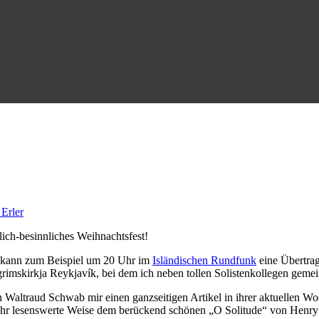
Erler
ich-besinnliches Weihnachtsfest!
r kann zum Beispiel um 20 Uhr im
Isländischen Rundfunk
eine Übertrag
grimskirkja Reykjavík, bei dem ich neben tollen Solistenkollegen gem
n Waltraud Schwab mir einen ganzseitigen Artikel in ihrer aktuellen 
 sehr lesenswerte Weise dem berückend schönen „O Solitude“ von Henry