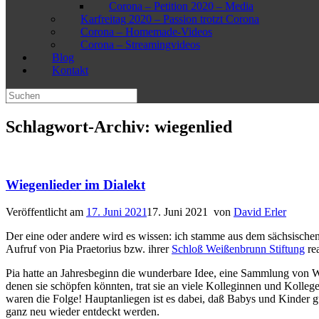
Corona – Petition 2020 – Media
Karfreitag 2020 – Passion trotzt Corona
Corona – Homemade-Videos
Corona – Streamingvideos
Blog
Kontakt
Suchen
nach:
Schlagwort-Archiv:
wiegenlied
Wiegenlieder im Dialekt
Veröffentlicht am
17. Juni 2021
17. Juni 2021
von
David Erler
Der eine oder andere wird es wissen: ich stamme aus dem sächsischen
Aufruf von Pia Praetorius bzw. ihrer
Schloß Weißenbrunn Stiftung
rea
Pia hatte an Jahresbeginn die wunderbare Idee, eine Sammlung von W
denen sie schöpfen könnten, trat sie an viele Kolleginnen und Kolle
waren die Folge! Hauptanliegen ist es dabei, daß Babys und Kinder g
ganz neu wieder entdeckt werden.