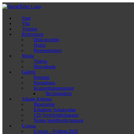
Zum
Inhalt
springen
Start
Vita
Termine
Referenzen
Diskographie
Noten
Pressestimmen
Media
Videos
Downloads
Galerie
Portraits
Pressefotos
Konzertimpressionen
Bechergalerie
Johann Kuhnau
Biographie
Erhaltene Vokalwerke
CD-Veröffentlichungen
Noten-Veröffentlichungen
Corona
Corona – Petition 2020