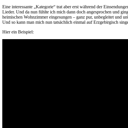
Eine interessante „Kategorie“ trat aber erst während der Einsendunge
Lieder. Und da nun fühlte ich mich dann doch angesprochen und ging
heimischen Wohnzimmer eingesungen – ganz pur, unbegleitet und unb
Und so kann man mich nun tatsächlich einmal auf Erzgebirgisch singen
Hier ein Beispiel: