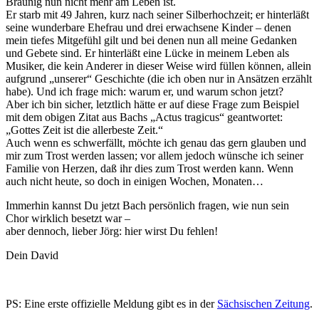
Bräunig nun nicht mehr am Leben ist.
Er starb mit 49 Jahren, kurz nach seiner Silberhochzeit; er hinterläßt
seine wunderbare Ehefrau und drei erwachsene Kinder – denen
mein tiefes Mitgefühl gilt und bei denen nun all meine Gedanken
und Gebete sind. Er hinterläßt eine Lücke in meinem Leben als
Musiker, die kein Anderer in dieser Weise wird füllen können, allein
aufgrund „unserer“ Geschichte (die ich oben nur in Ansätzen erzählt
habe). Und ich frage mich: warum er, und warum schon jetzt?
Aber ich bin sicher, letztlich hätte er auf diese Frage zum Beispiel
mit dem obigen Zitat aus Bachs „Actus tragicus“ geantwortet:
„Gottes Zeit ist die allerbeste Zeit.“
Auch wenn es schwerfällt, möchte ich genau das gern glauben und
mir zum Trost werden lassen; vor allem jedoch wünsche ich seiner
Familie von Herzen, daß ihr dies zum Trost werden kann. Wenn
auch nicht heute, so doch in einigen Wochen, Monaten…
Immerhin kannst Du jetzt Bach persönlich fragen, wie nun sein
Chor wirklich besetzt war –
aber dennoch, lieber Jörg: hier wirst Du fehlen!
Dein David
PS: Eine erste offizielle Meldung gibt es in der
Sächsischen Zeitung
.