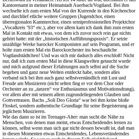
Kantorenamt in meiner Heimatstadt Auerbach/Vogtland. Bei ihm
wechselte ich zum ersten Mal von der Kurrende in den Kirchenchor
und durchlief etliche weitere Gruppen (Jugendchor, einen
überregionalen Kammerchor, einen semiprofessionellen Projektchor
„Vocalkreis ’93“ etc.), aber vor allem kam ich dank ihm zum ersten
Mal in Kontakt mit etwas, von dem ich zuvor noch rein gar nichts
gehört hatte: mit der „historischen Aufführungspraxis“. Er setzte
unzählige Werke barocker Komponisten auf sein Programm, und er
holte zum ersten Mal ein Barockorchester ins beschauliche
Vogtlandstädtchen! Und was sich mir dadurch alles erschloß! Nicht
nur, daß ich zum ersten Mal in diese Klangwelten getaucht wurde
und mich aufgrund dieser Erfahrungen auch selbst auf die Suche
begeben und ganz neue Welten entdeckt habe, sondern alles
verband sich bei ihm auch ganz selbstverständlich mit Lust und
Freude am Musizieren (nicht selten fing er vor dem Chor oder
Orchester an zu „tanzen“ vor Enthusiasmus und Motivationsdrang),
vor allem aber mit seinem allem zugrundeliegenden Glauben und
Gottvertrauen. Bachs „Soli Deo Gloria“ war bei ihm keine bloße
Floskel, sondern authentische Grundlage für seine Begeisterung an
jeglichem Musizieren.
Wie das dann so ist im Teenager-Alter: man sucht die Nähe zu
Menschen, von denen man meint, etwas Entscheidendes lernen zu
können, selbst wenn man sich gar nicht dessen bewußt ist, daß man
in diesen Momenten etwas Entscheidendes, Lebensveränderndes