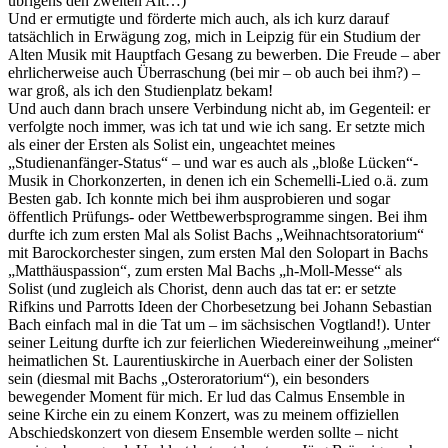
übrigens den zweiten Alt…)
Und er ermutigte und förderte mich auch, als ich kurz darauf
tatsächlich in Erwägung zog, mich in Leipzig für ein Studium der
Alten Musik mit Hauptfach Gesang zu bewerben. Die Freude – aber
ehrlicherweise auch Überraschung (bei mir – ob auch bei ihm?) –
war groß, als ich den Studienplatz bekam!
Und auch dann brach unsere Verbindung nicht ab, im Gegenteil: er
verfolgte noch immer, was ich tat und wie ich sang. Er setzte mich
als einer der Ersten als Solist ein, ungeachtet meines
„Studienanfänger-Status“ – und war es auch als „bloße Lücken“-
Musik in Chorkonzerten, in denen ich ein Schemelli-Lied o.ä. zum
Besten gab. Ich konnte mich bei ihm ausprobieren und sogar
öffentlich Prüfungs- oder Wettbewerbsprogramme singen. Bei ihm
durfte ich zum ersten Mal als Solist Bachs „Weihnachtsoratorium“
mit Barockorchester singen, zum ersten Mal den Solopart in Bachs
„Matthäuspassion“, zum ersten Mal Bachs „h-Moll-Messe“ als
Solist (und zugleich als Chorist, denn auch das tat er: er setzte
Rifkins und Parrotts Ideen der Chorbesetzung bei Johann Sebastian
Bach einfach mal in die Tat um – im sächsischen Vogtland!). Unter
seiner Leitung durfte ich zur feierlichen Wiedereinweihung „meiner“
heimatlichen St. Laurentiuskirche in Auerbach einer der Solisten
sein (diesmal mit Bachs „Osteroratorium“), ein besonders
bewegender Moment für mich. Er lud das Calmus Ensemble in
seine Kirche ein zu einem Konzert, was zu meinem offiziellen
Abschiedskonzert von diesem Ensemble werden sollte – nicht