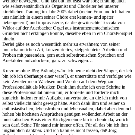
weniger bewegend. Und last but not least war Jörg Bräunig auch
wie selbstverständlich als Organist und Chorleiter bei unserer
kirchlichen Trauung im Jahr 2005 dabei (meine Frau und ich hatten
uns nämlich in einem seiner Chöre erst kennen- und später
liebengelernt) und improvisierte, da die gewünschte Toccata von
Widor auf der Auerbacher Orgel aus instrumententechnischen
Gründen nicht erklingen konnte, dieselbe eben in ein Choralvorspiel
hinein.
Derlei gäbe es noch wesentlich mehr zu erwähnen; von seiner
unnachahmlichen Art, konzentriertes, zielgerichtetes Arbeiten und
Proben mit passenden, gern auch selbstironischen Sprüchen und
Anekdoten aufzulockern, ganz zu schweigen…
Kurzum: ohne Jörg Bräunig wäre ich heute nicht der Sänger, der ich
bin (ob ich überhaupt einer wäre?), er unterstützte und verfolgte wie
kein Zweiter mein Wachsen und Werden auf dem Weg zur
Professionalität als Musiker. Dank ihm durfte ich erste Schritte in
diese Professionalität hinein tun, er förderte und forderte mich
zugleich, indem er mir Aufgaben anvertraute, an die ich mich von
selbst vielleicht nicht gewagt hätte. Auch dank ihm und seiner so
enthusiastischen, lebensfrohen und lebensnahen, dabei aber dennoch
hohen bis höchsten Ansprüchen genügen wollenden Arbeit an der
musikalischen Basis einer Kirchgemeinde bin ich heute da, wo ich
sein darf. Seine Tür stand mir immer offen. Für all das bin ich ihm
unglaublich dankbar. Und ich kann es nicht fassen, daß Jörg