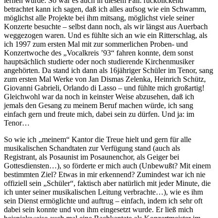
lernen würde. So war es auch in diesem Fall: rückblickend
betrachtet kann ich sagen, daß ich alles aufsog wie ein Schwamm,
möglichst alle Projekte bei ihm mitsang, möglichst viele seiner
Konzerte besuchte – selbst dann noch, als wir längst aus Auerbach
weggezogen waren. Und es fühlte sich an wie ein Ritterschlag, als
ich 1997 zum ersten Mal mit zur sommerlichen Proben- und
Konzertwoche des „Vocalkreis ’93“ fahren konnte, dem sonst
hauptsächlich studierte oder noch studierende Kirchenmusiker
angehörten. Da stand ich dann als 16jähriger Schüler im Tenor, sang
zum ersten Mal Werke von Jan Dismas Zelenka, Heinrich Schütz,
Giovanni Gabrieli, Orlando di Lasso – und fühlte mich großartig!
Gleichwohl war da noch in keinster Weise abzusehen, daß ich
jemals den Gesang zu meinem Beruf machen würde, ich sang
einfach gern und freute mich, dabei sein zu dürfen. Und ja: im
Tenor…
So wie ich „meinem“ Kantor die Treue hielt und gern für alle
musikalischen Schandtaten zur Verfügung stand (auch als
Registrant, als Posaunist im Posaunenchor, als Geiger bei
Gottesdiensten…), so förderte er mich auch (Unbewußt? Mit einem
bestimmten Ziel? Etwas in mir erkennend? Zumindest war ich nie
offiziell sein „Schüler“, faktisch aber natürlich mit jeder Minute, die
ich unter seiner musikalischen Leitung verbrachte…), wie es ihm
sein Dienst ermöglichte und auftrug – einfach, indem ich sehr oft
dabei sein konnte und von ihm eingesetzt wurde. Er ließ mich