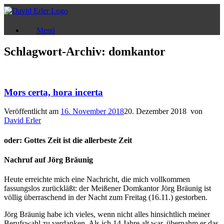
Zum
Inhalt
springen
Menü
Schlagwort-Archiv:
domkantor
Mors certa, hora incerta
Veröffentlicht am
16. November 2018
20. Dezember 2018
von
David Erler
oder: Gottes Zeit ist die allerbeste Zeit
Nachruf auf Jörg Bräunig
Heute erreichte mich eine Nachricht, die mich vollkommen
fassungslos zurückläßt: der Meißener Domkantor Jörg Bräunig ist
völlig überraschend in der Nacht zum Freitag (16.11.) gestorben.
Jörg Bräunig habe ich vieles, wenn nicht alles hinsichtlich meiner
Berufswahl zu verdanken. Als ich 14 Jahre alt war, übernahm er das