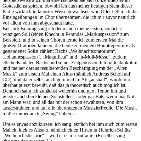
beispielsweise auch mal eine Bachkantate als Konzertmeister im
Gottesdienst spielen, obwohl ich aus meiner heutigen Sicht dieser
Partie wirklich in keinster Weise gewachsen war. Oder ließ mich die
Einsingeübungen im Chor übernehmen, die ich mir zuvor natürlich
vor allem von ihm abgeschaut hatte.
Bei Jörg Bräunig sang ich denn auch meine ersten, zunächst
winzigen Soli (einen Knecht in Perandas „Markuspassion“ zum
Beispiel), und in seinen Chören lernte ich zum ersten Mal die
großen Oratorien kennen, die heute zu meinem Hauptrepertoire als
gestandener Solist zählen: Bachs „Weihnachtsoratorium“,
„Johannespassion“, „Magnificat“ und „h-Moll-Messe“, zudem
etliche Kantaten Bachs und seiner Zeitgenossen. Ich hörte dank ihm
und meiner daraus resultierenden Beschäftigung mit der „Alten
Musik“ zum ersten Mal einen Altus (nämlich Andreas Scholl auf
CD), und da er selbst auch gern mal im Alt „aushalf“, wurde mir
überhaupt erst bewußt, daß das ja theoretisch auch möglich ist.
Dennoch sang ich zunächst weiterhin und gern Tenor, hin und
wieder auch bei kleinen Solostellen – oder gar Baß, wenn mal Not
am Mann war; und all das mit der schon erwähnten, von ihm
ausgestrahlten und auf alle übertragenen Musizierfreude. Die Musik
mußte immer auch „Swing“ haben…
Um es etwas abzukürzen: ich sang letztlich bei ihm auch zum ersten
Mal ein kleines Altsolo, nämlich einen Hirten in Heinrich Schütz‘
„Weihnachtshistorie“ – weil er es mir zutraute! (Er selbst sang