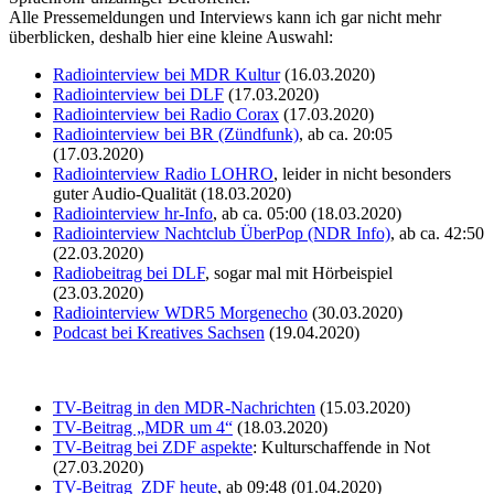
Alle Pressemeldungen und Interviews kann ich gar nicht mehr
überblicken, deshalb hier eine kleine Auswahl:
Radiointerview bei MDR Kultur
(16.03.2020)
Radiointerview bei DLF
(17.03.2020)
Radiointerview bei Radio Corax
(17.03.2020)
Radiointerview bei BR (Zündfunk)
, ab ca. 20:05
(17.03.2020)
Radiointerview Radio LOHRO
, leider in nicht besonders
guter Audio-Qualität (18.03.2020)
Radiointerview hr-Info
, ab ca. 05:00 (18.03.2020)
Radiointerview Nachtclub ÜberPop (NDR Info)
, ab ca. 42:50
(22.03.2020)
Radiobeitrag bei DLF
, sogar mal mit Hörbeispiel
(23.03.2020)
Radiointerview WDR5 Morgenecho
(30.03.2020)
Podcast bei Kreatives Sachsen
(19.04.2020)
TV-Beitrag in den MDR-Nachrichten
(15.03.2020)
TV-Beitrag „MDR um 4“
(18.03.2020)
TV-Beitrag bei ZDF aspekte
: Kulturschaffende in Not
(27.03.2020)
TV-Beitrag ZDF heute
, ab 09:48 (01.04.2020)