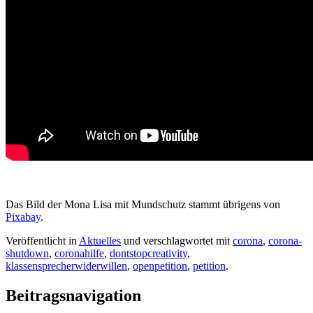
Das Bild der Mona Lisa mit Mundschutz stammt übrigens von
Pixabay
.
Veröffentlicht in
Aktuelles
und verschlagwortet mit
corona
,
corona-
shutdown
,
coronahilfe
,
dontstopcreativity
,
klassensprecherwiderwillen
,
openpetition
,
petition
.
Beitragsnavigation