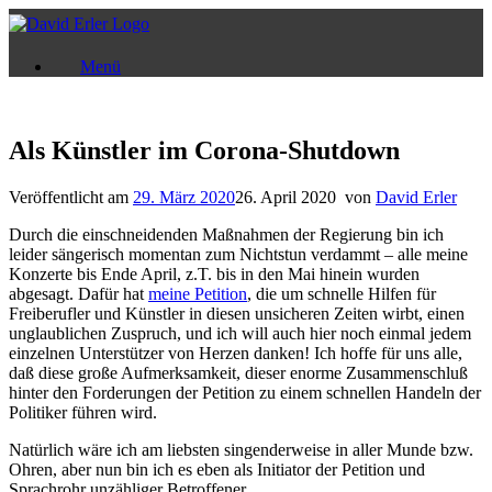
Zum
Inhalt
springen
Menü
Als Künstler im Corona-Shutdown
Veröffentlicht am
29. März 2020
26. April 2020
von
David Erler
Durch die einschneidenden Maßnahmen der Regierung bin ich
leider sängerisch momentan zum Nichtstun verdammt – alle meine
Konzerte bis Ende April, z.T. bis in den Mai hinein wurden
abgesagt. Dafür hat
meine Petition
, die um schnelle Hilfen für
Freiberufler und Künstler in diesen unsicheren Zeiten wirbt, einen
unglaublichen Zuspruch, und ich will auch hier noch einmal jedem
einzelnen Unterstützer von Herzen danken! Ich hoffe für uns alle,
daß diese große Aufmerksamkeit, dieser enorme Zusammenschluß
hinter den Forderungen der Petition zu einem schnellen Handeln der
Politiker führen wird.
Natürlich wäre ich am liebsten singenderweise in aller Munde bzw.
Ohren, aber nun bin ich es eben als Initiator der Petition und
Sprachrohr unzähliger Betroffener.