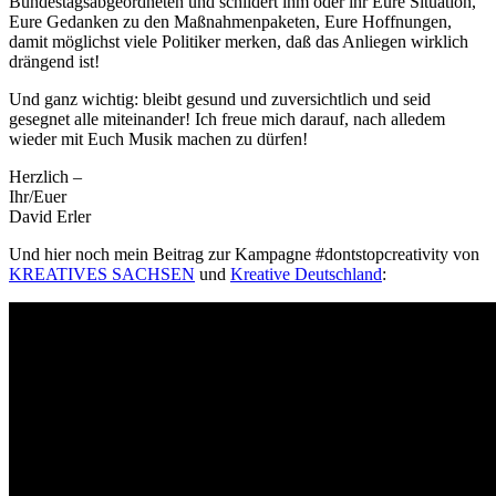
Bundestagsabgeordneten und schildert ihm oder ihr Eure Situation,
Eure Gedanken zu den Maßnahmenpaketen, Eure Hoffnungen,
damit möglichst viele Politiker merken, daß das Anliegen wirklich
drängend ist!
Und ganz wichtig: bleibt gesund und zuversichtlich und seid
gesegnet alle miteinander! Ich freue mich darauf, nach alledem
wieder mit Euch Musik machen zu dürfen!
Herzlich –
Ihr/Euer
David Erler
Und hier noch mein Beitrag zur Kampagne #dontstopcreativity von
KREATIVES SACHSEN
und
Kreative Deutschland
: