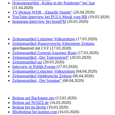
Dokumentarfilm „Kultur in der Pandemie“ bei 3sat
(11.04.2020)
TV-Beitrag WDR „Aktuelle Stunde“
(26.04.2020)
YouTube-Interview bei PULS Musik vom BR
(19.03.2020)
Instagram-Interview bei bonnFM
(20.03.2020)
Zeitungsartikel Leipziger Volkszeitung
(17.03.2020)
Zeitungsartikel Hannoversche Allgemeine Zeitung
,
gleichlautend mit LVZ (17.03.2020)
Zeitungsartikel General-Anzeiger Bonn
(17.03.2020)
Zeitungsartikel „Der Tagesspiegel“
(20.03.2020)
Zeitungsartikel taz
(20.03.2020)
Interview in Publik-Forum
(27.03.2020)
Zeitungsartikel Leipziger Volkszeitung
(04.04.2020)
Zeitungsartikel Süddeutsche Zeitung
(06.04.2020)
Zeitungsartikel „Der Sonntag“
(08.04.2020)
Beitrag auf Backstage.pro
(13.03.2020)
Beitrag auf NOIZZ.de
(16.03.2020)
Beitrag bei tip.Berlin
(16.03.2020)
Blogbeitrag bei kontist.com
(16.03.2020)