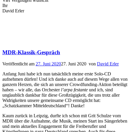
Viel Vergnügen wünscht
Ihr
David Erler
MDR-Klassik-Gespräch
Veröffentlicht am
27. Juni 2020
27. Juni 2020
von
David Erler
Anfang Juni habe ich nun tatsächlich meine erste Solo-CD
aufnehmen dürfen! Und ich danke auch auf diesem Wege allen von
ganzem Herzen, die sich an unserer Crowdfunding-Aktion beteiligt
haben – wir alle, das Orchester
l’arpa festante
und ich, sind
unglaublich dankbar für diese Großzügigkeit, die uns trotz aller
Widrigkeiten unsere gemeinsame CD ermöglicht hat:
„Schatzkammer Mitteldeutschland“! Danke!
Kaum zurück in Leipzig, durfte ich schon mit Grit Schulze vom
MDR über die Aufnahme, die Musik, meinen Start ins Sängerleben
und mein aktuelles Engagement für die Freiberufler und
KünstlerInnen in ganz Deutschland sprechen. Auch für diese