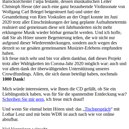
Barockorchester l’arpa festante, dessen musikalischen Leiter
Christoph Hesse (der auch eine ganz bezaubernde Violinsonate von
Wolfgang Carl Briegel beigesteuert hat) und unter der
Gesamtleitung von Rien Voskuilen an der Orgel konnte im Juni
2020 trotz aller Einschränkungen der lang geplante Aufnahmetermin
realisiert und gemeinsam diese seit Jahrhunderten nicht mehr
erklungene Musik wieder hörbar gemacht werden. Und ich hoffe,
daß Sie als Hörer unsere Begeisterung teilen, die wir nicht nur
aufgrund dieser Wiederentdeckungen, sondern auch wegen des
derzeit so rar gesäten gemeinsamen Musizier-Erlebens empfunden
haben.
Ich freue mich sehr und bin vor allem dankbar, daß dieses Projekt
trotz aller Widrigkeiten im Corona-Jahr 2020 möglich war: auch und
vor allem dank der überwältigenden Unterstützung unseres
Crowdfundings. Allen, die sich daran beteiligt haben, nochmals
1000 Dank
!
Mich würde interessieren, wie Ihnen die CD gefällt, ob Sie ein
Lieblingsstück haben, was für Sie die spannendste Entdeckung war?
Schreiben Sie mir gern
, ich freue mich drauf!
Und wenn Sie einmal beim Hören sind: das „
Tischgespräch
“ mit
Lothar Lenz und mir beim WDR ist auch nach wie vor online
abrufbar.