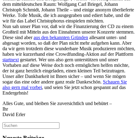
dem mitteldeutschen Raum: Wolfgang Carl Briegel, Johann
Christoph Schmidt, Johann Theile – und einige anonym überlieferte
Werke. Tolle Musik, die ich ausgegraben und ediert habe, und die
wir für das Label Christophorus einspielen möchten.
Nun sah unser Plan vor, daß wir die Finanzierung der CD zu einem
Großteil mit Mitteln aus den Einnahmen unserer Konzerte stemmen.
Diese sind aber
aus den bekannten Gründen
allesamt unter- und
abgesagt worden, so daß der Plan nicht mehr aufgehen kann. Aber
da wir gern trotzdem diese wunderbare Musik produzieren möchten,
haben wir kurzerhand eine Crowdfunding-Aktion auf der Plattform
startnext
gestartet. Wer uns also gern unterstützen und unser
Vorhaben auf diese Weise doch noch ermöglichen helfen möchte,
der ist ganz herzlich eingeladen, einen kleinen Teil beizutragen.
Unser aller Dankbarkeit ist Ihnen sicher – und wenn Sie mögen
sogar das eine oder andere ganz reale Dankeschön.
Schauen Sie
also gern mal vorbei
, und seien Sie jetzt schon gespannt auf das
Endergebnis!
Alles Gute, und bleiben Sie zuversichtlich und behütet –
Ihr
David Erler
Suchen
nach:
Neueste Beiträge