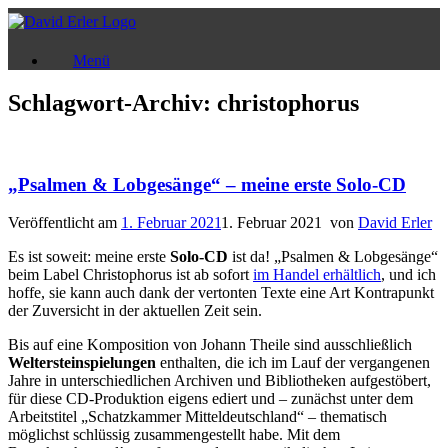
Zum
Inhalt
springen
Menü
Schlagwort-Archiv:
christophorus
„Psalmen & Lobgesänge“ – meine erste Solo-CD
Veröffentlicht am
1. Februar 2021
1. Februar 2021
von
David Erler
Es ist soweit: meine erste
Solo-CD
ist da! „Psalmen & Lobgesänge“
beim Label Christophorus ist ab sofort
im Handel erhältlich
, und ich
hoffe, sie kann auch dank der vertonten Texte eine Art Kontrapunkt
der Zuversicht in der aktuellen Zeit sein.
Bis auf eine Komposition von Johann Theile sind ausschließlich
Weltersteinspielungen
enthalten, die ich im Lauf der vergangenen
Jahre in unterschiedlichen Archiven und Bibliotheken aufgestöbert,
für diese CD-Produktion eigens ediert und – zunächst unter dem
Arbeitstitel „Schatzkammer Mitteldeutschland“ – thematisch
möglichst schlüssig zusammengestellt habe. Mit dem